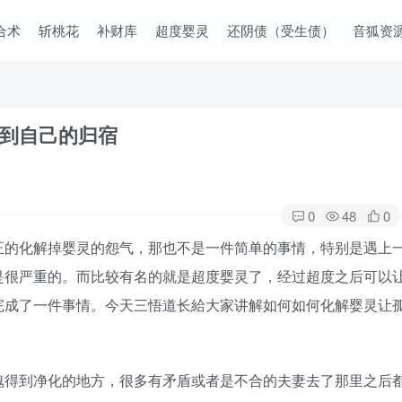
合术
斩桃花
补财库
超度婴灵
还阴债（受生债）
音狐资
到自己的归宿
0
48
0
正的化解掉婴灵的怨气，那也不是一件简单的事情，特别是遇上
是很严重的。而比较有名的就是超度婴灵了，经过超度之后可以
完成了一件事情。今天三悟道长給大家讲解如何如何化解婴灵让
魂得到净化的地方，很多有矛盾或者是不合的夫妻去了那里之后