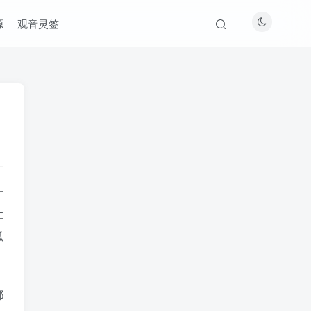
源
观音灵签
一
让
孤
都