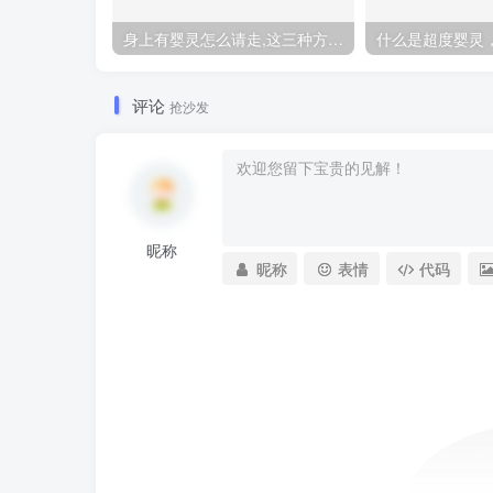
身上有婴灵怎么请走,这三种方法让你摆脱纠缠
评论
抢沙发
昵称
昵称
表情
代码