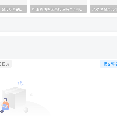
什么是超度婴灵，超度婴灵的5个步骤
打胎真的有因果报应吗？会带来厄运吗？
给婴灵超度念
图片
提交评