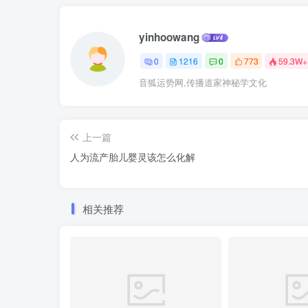
yinhoowang
0
1216
0
773
59.3W+
音狐运势网,传播道家神秘学文化
上一篇
人为流产胎儿婴灵该怎么化解
相关推荐