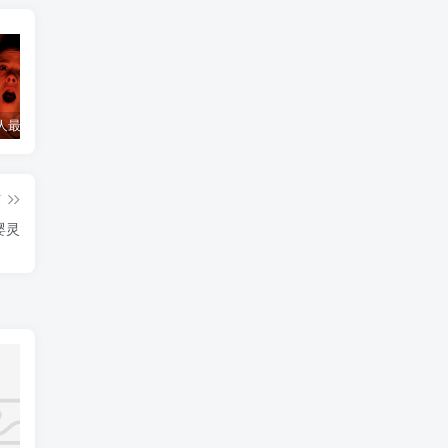
诅咒一个人最灵验的方法
诅咒小三最灵的方法，怎么诅咒一个人重病缠身，非必要请勿试验！
和合符开始起效的感觉
和
篇
婴灵