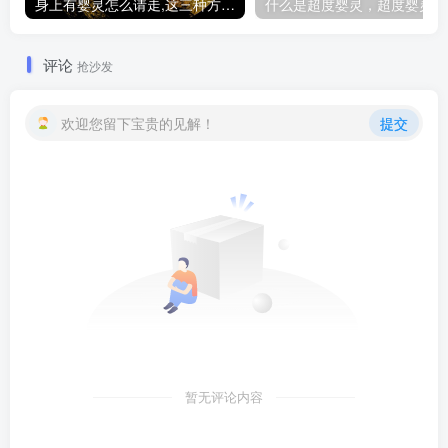
身上有婴灵怎么请走,这三种方法让你摆脱纠缠
什
评论
抢沙发
欢迎您留下宝贵的见解！
提交
暂无评论内容