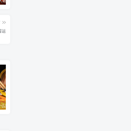
诅咒一个人最灵验的方法
诅咒小三最灵的方法，怎么诅咒一个人重病缠身，非必要请勿试验！
和合符开始起效的感觉
和
篇
霉运
什么经最有用？
孩子投胎前的暗示
超度后做梦