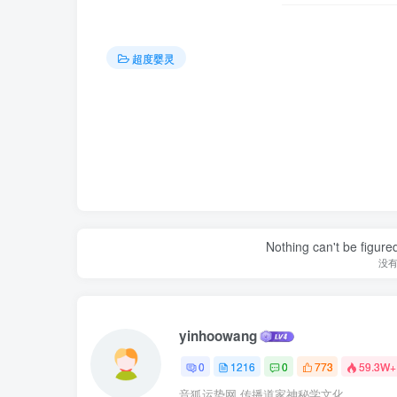
超度婴灵
Nothing can't be figure
没
yinhoowang
0
1216
0
773
59.3W+
音狐运势网,传播道家神秘学文化