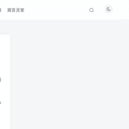
源
观音灵签
最
严