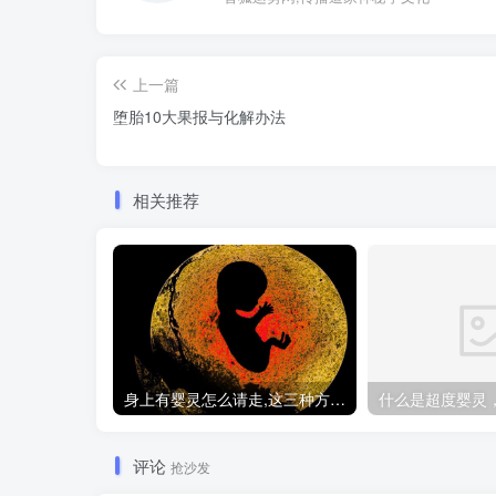
上一篇
堕胎10大果报与化解办法
相关推荐
身上有婴灵怎么请走,这三种方法让你摆脱纠缠
评论
抢沙发