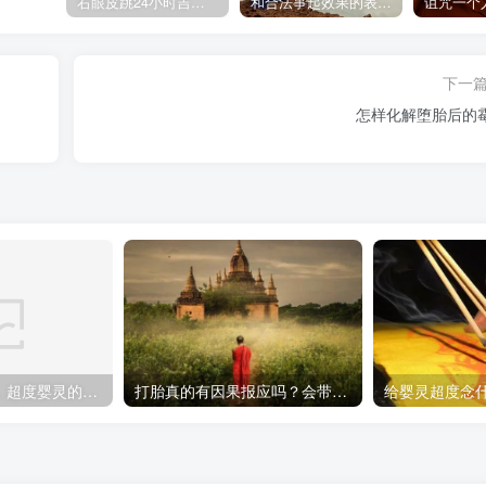
右眼皮跳24小时吉凶预兆
和合法事起效果的表现，出现这些就要留意了
下一
怎样化解堕胎后的
什么是超度婴灵，超度婴灵的5个步骤
打胎真的有因果报应吗？会带来厄运吗？
给婴灵超度念