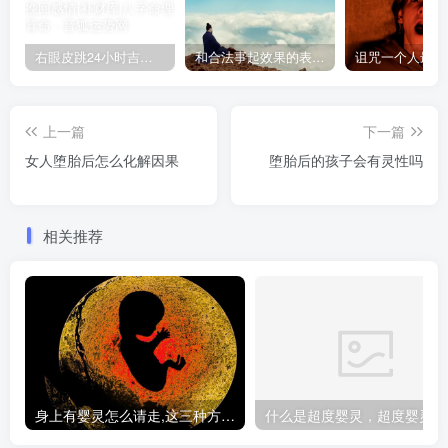
右眼皮跳24小时吉凶预兆
和合法事起效果的表现，出现这些就要留意了
上一篇
下一篇
女人堕胎后怎么化解因果
堕胎后的孩子会有灵性吗
相关推荐
身上有婴灵怎么请走,这三种方法让你摆脱纠缠
什