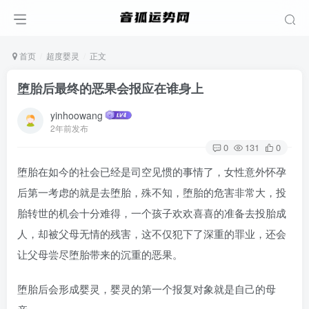
首页
超度婴灵
正文
堕胎后最终的恶果会报应在谁身上
yinhoowang
2年前发布
0
131
0
堕胎在如今的社会已经是司空见惯的事情了，女性意外怀孕
后第一考虑的就是去堕胎，殊不知，堕胎的危害非常大，投
胎转世的机会十分难得，一个孩子欢欢喜喜的准备去投胎成
人，却被父母无情的残害，这不仅犯下了深重的罪业，还会
让父母尝尽堕胎带来的沉重的恶果。
堕胎后会形成婴灵，婴灵的第一个报复对象就是自己的母