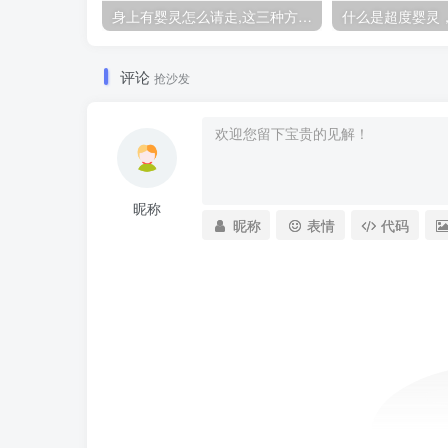
身上有婴灵怎么请走,这三种方法让你摆脱纠缠
评论
抢沙发
昵称
昵称
表情
代码