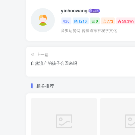
yinhoowang
0
1216
0
773
59.3W+
音狐运势网,传播道家神秘学文化
上一篇
自然流产的孩子会回来吗
相关推荐