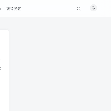
源
观音灵签
结
，