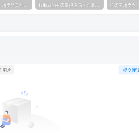
什么是超度婴灵，超度婴灵的5个步骤
打胎真的有因果报应吗？会带来厄运吗？
给婴灵超度念
图片
提交评