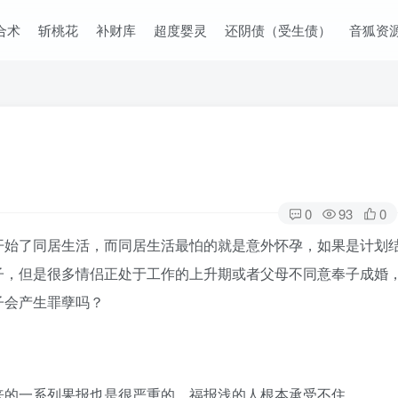
合术
斩桃花
补财库
超度婴灵
还阴债（受生债）
音狐资
0
93
0
开始了同居生活，而同居生活最怕的就是意外怀孕，如果是计划
子，但是很多情侣正处于工作的上升期或者父母不同意奉子成婚
子会产生罪孽吗？
来的一系列果报也是很严重的，福报浅的人根本承受不住。