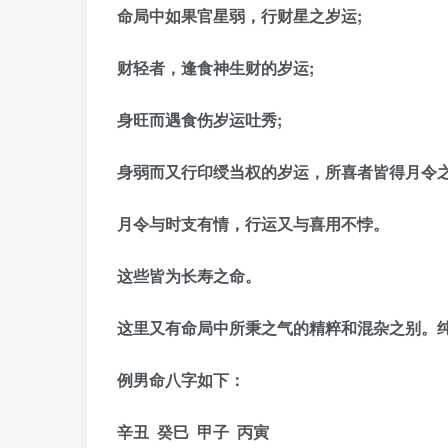
命局中如果官星弱，行财星之岁运;
财轻者，逢食神生财的岁运;
身旺而遇食伤岁运吐秀;
身弱而又行印绶当权的岁运，所喜者皆得月令之
月令与时支有情，行运又与喜用不悖。
这些皆为长寿之命。
这里又有命局中所秉之气的精粹和混杂之别。纯
例男命
八字
如下：
辛丑 癸巳 甲子 丙寅