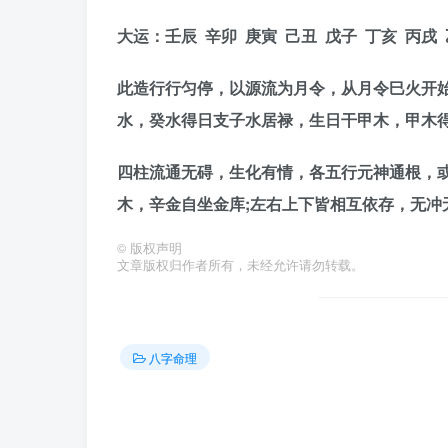
大运：壬辰 辛卯 庚寅 己丑 戊子 丁亥 丙戌
此造行行匀停，以源流为月令，从月令巳火开
水，癸水得日支子水居禄，生日干甲木，甲木
四柱流通无碍，生化有情，各五行元神通根，
木，辛金自坐金库;左右上下皆相互依存，无冲
©
版权声明
文章版权归作者所有，未经允许请勿转载。
八字命理