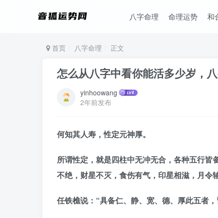
八字命理
命理运势
和
首页
八字命理
正文
怎么从八字中看你能活多少岁，八
yinhoowang
2年前发布
何知其人寿，性定元神厚。
所谓性定，就是四柱中无冲无合，各种五行皆
不绝，财星不灭，食伤有气，印星相滋，月令辅
任铁樵说：“具备仁、静、宽、德、厚此五者，