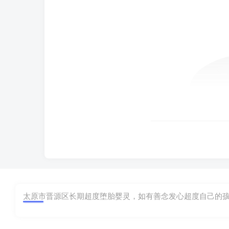
太原市晋源区长期超度堕胎婴灵，如有善念发心超度自己的孩子，