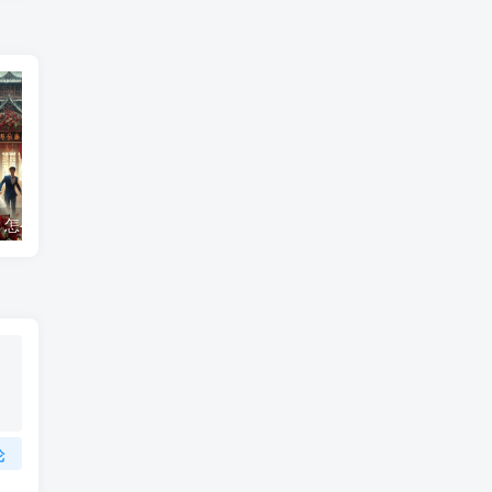
？怎么破解驳婚煞
命犯“阴阳差错”的影响与正规化解方法
论