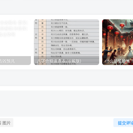
吉凶预兆
八字合婚速查表(珍藏版)
什么是驳婚煞
图片
提交评