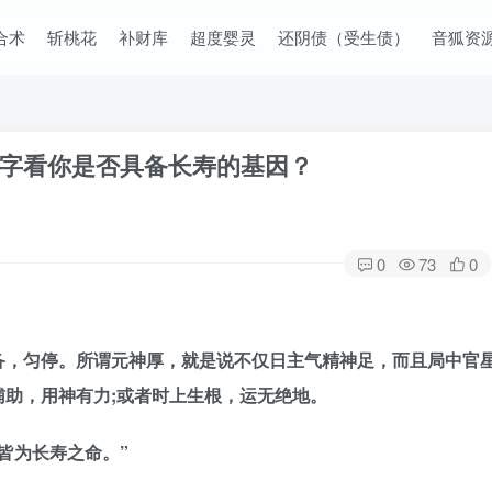
合术
斩桃花
补财库
超度婴灵
还阴债（受生债）
音狐资
字看你是否具备长寿的基因？
0
73
0
备，匀停。所谓元神厚，就是说不仅日主气精神足，而且局中官
助，用神有力;或者时上生根，运无绝地。
皆为长寿之命。”