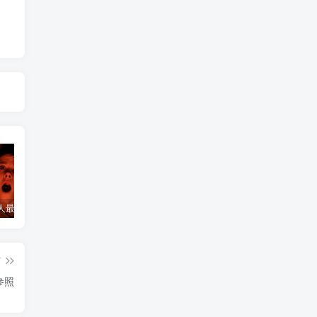
诅咒一个人最灵验的方法
诅咒小三最灵的方法，怎么诅咒一个人重病缠身，非必要请勿试验！
和合符开始起效的感觉
和
篇
参照