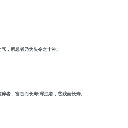
气，所忌者乃为失令之十神;
粹者，富贵而长寿;浑浊者，贫贱而长寿。