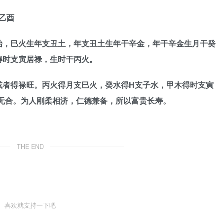
 乙酉
始，巳火生年支丑土，年支丑土生年干辛金，年干辛金生月干癸
得时支寅居禄，生时干丙火。
或者得禄旺。丙火得月支巳火，癸水得H支子水，甲木得时支寅
无合。为人刚柔相济，仁德兼备，所以富贵长寿。
THE END
喜欢就支持一下吧