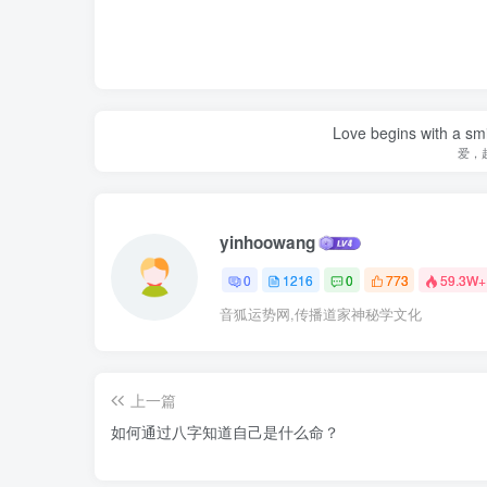
Love begins with a smi
爱，
yinhoowang
0
1216
0
773
59.3W+
音狐运势网,传播道家神秘学文化
上一篇
如何通过八字知道自己是什么命？