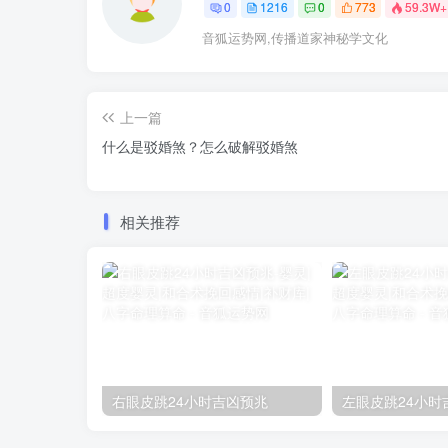
0
1216
0
773
59.3W+
音狐运势网,传播道家神秘学文化
上一篇
什么是驳婚煞？怎么破解驳婚煞
相关推荐
右眼皮跳24小时吉凶预兆
左眼皮跳24小时