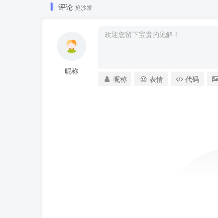
评论
抢沙发
昵称
昵称
表情
代码