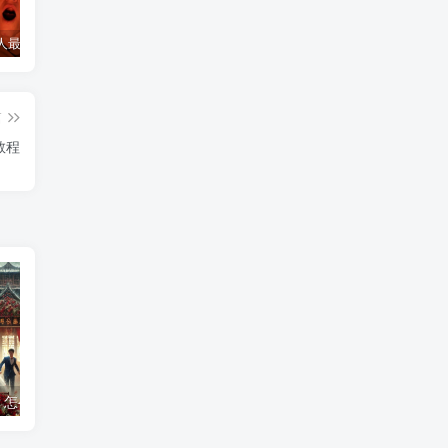
诅咒一个人最灵验的方法
诅咒小三最灵的方法，怎么诅咒一个人重病缠身，非必要请勿试验！
和合符开始起效的感觉
和
篇
教程
？怎么破解驳婚煞
命犯“阴阳差错”的影响与正规化解方法