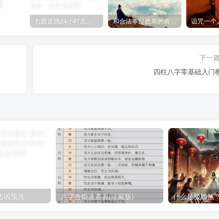
右眼皮跳24小时吉凶预兆
和合法事起效果的表现，出现这些就要留意了
下一
四柱八字零基础入门
吉凶预兆
八字合婚速查表(珍藏版)
什么是驳婚煞