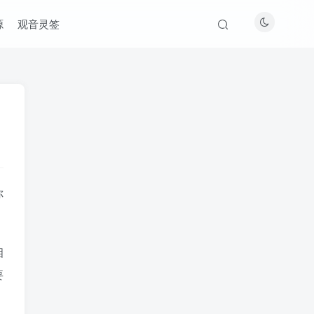
源
观音灵签
你
相
要