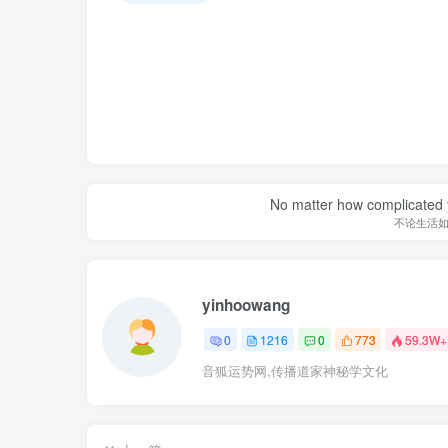
No matter how complicated y
不论生活
yinhoowang
0
1216
0
773
59.3W+
音狐运势网,传播道家神秘学文化