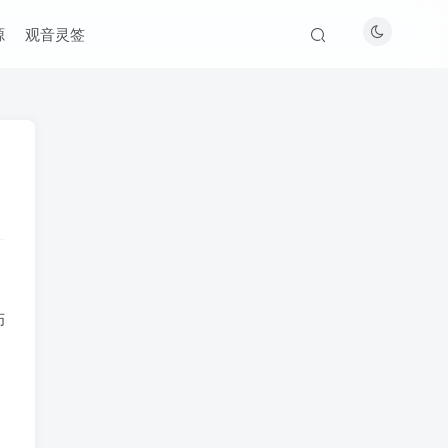
源
观音灵签
伤