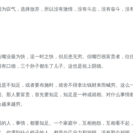
因为叹气，选择放弃，所以没有激情，没有斗志，没有奋斗，没
。
造嘴业最为快，逞一时之快，但后患无穷。但嘴巴很富贵者，往
很有口德，三个孙子都生了儿子。这也是祖上阴德。
就是不知足，或者要布施时，就舍不得拿出钱财来而喊穷。这么
穷。那人要富贵，首先要知足，知足是一种成就相。对什么事情
会越来越穷。
围的人，事情，都要知足。一个家庭中，互相抱怨，互相看不起
足。你遇到什么样子的人，都是自己业力和福报。没有那个福报