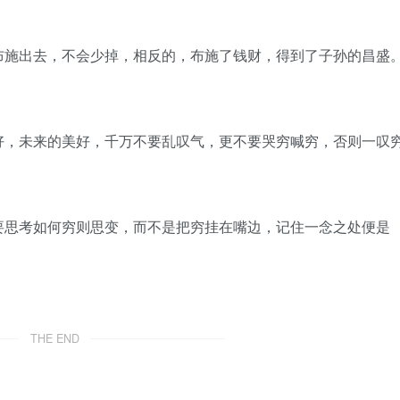
布施出去，不会少掉，相反的，布施了钱财，得到了子孙的昌盛
好，未来的美好，千万不要乱叹气，更不要哭穷喊穷，否则一叹
要思考如何穷则思变，而不是把穷挂在嘴边，记住一念之处便是
THE END