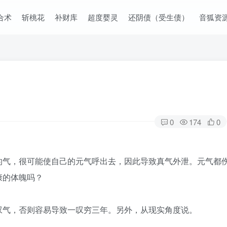
合术
斩桃花
补财库
超度婴灵
还阴债（受生债）
音狐资
0
174
0
的气，很可能使自己的元气呼出去，因此导致真气外泄。元气都
康的体魄吗？
叹气，否则容易导致一叹穷三年。另外，从现实角度说。