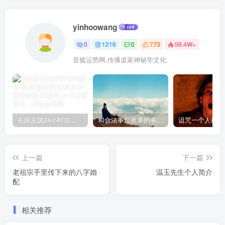
yinhoowang
0
1216
0
773
59.4W+
音狐运势网,传播道家神秘学文化
右眼皮跳24小时吉凶预兆
和合法事起效果的表现，出现这些就要留意了
上一篇
下一篇
老祖宗手里传下来的八字婚
温玉先生个人简介
配
相关推荐