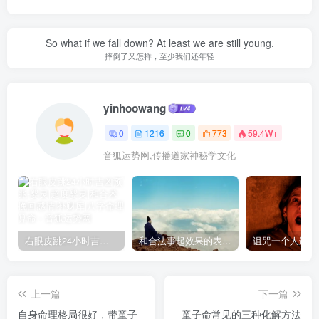
So what if we fall down? At least we are still young.
摔倒了又怎样，至少我们还年轻
yinhoowang
0
1216
0
773
59.4W+
音狐运势网,传播道家神秘学文化
右眼皮跳24小时吉凶预兆
和合法事起效果的表现，出现这些就要留意了
上一篇
下一篇
自身命理格局很好，带童子
童子命常见的三种化解方法