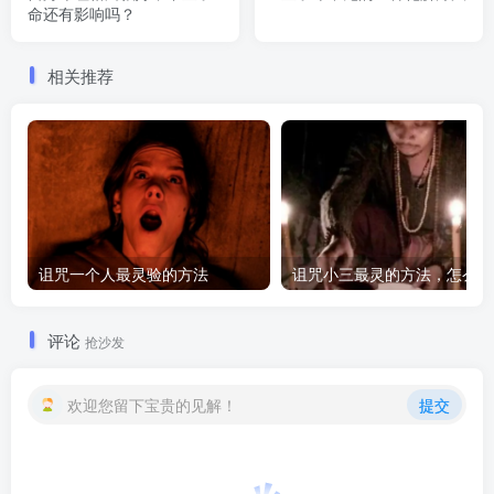
命还有影响吗？
相关推荐
诅咒一个人最灵验的方法
诅咒
评论
抢沙发
欢迎您留下宝贵的见解！
提交