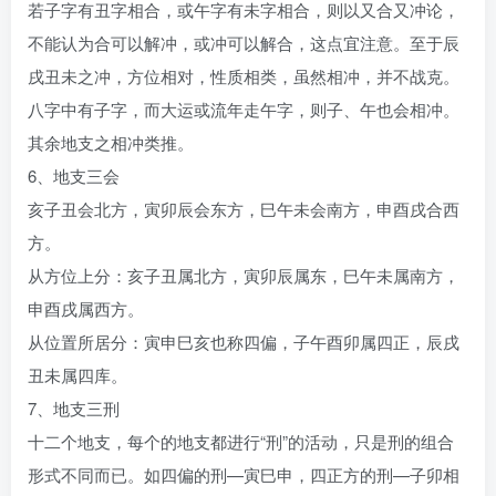
若子字有丑字相合，或午字有未字相合，则以又合又冲论，
不能认为合可以解冲，或冲可以解合，这点宜注意。至于辰
戌丑未之冲，方位相对，性质相类，虽然相冲，并不战克。
八字中有子字，而大运或流年走午字，则子、午也会相冲。
其余地支之相冲类推。
6、地支三会
亥子丑会北方，寅卯辰会东方，巳午未会南方，申酉戌合西
方。
从方位上分：亥子丑属北方，寅卯辰属东，巳午未属南方，
申酉戌属西方。
从位置所居分：寅申巳亥也称四偏，子午酉卯属四正，辰戌
丑未属四库。
7、地支三刑
十二个地支，每个的地支都进行“刑”的活动，只是刑的组合
形式不同而已。如四偏的刑—寅巳申，四正方的刑—子卯相