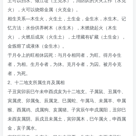
土可以挡水、做江堤（土克水），消防队的灭火工作（水克
火），火可以烧熔金属（火克金）。
相生关系—木生火，火生土，土生金，金生水，水生木。记
忆方法：水份供养树木（水生木），木燃烧起火（木生
火），火燃后成灰（火生土），土埋藏有矿藏（土生金），
金炼熔了成液体（金生水）。
于月令上的旺相休囚死：与月令相同者，为旺。得月令生
者，为相。生月令者，为休。克月令者，为囚。被月令克
者，为死。
2、十二地支所属生肖及属相
子丑寅卯辰巳午未申酉戌亥为十二地支。子属鼠、丑属牛、
寅属虎、卯属兔、辰属龙、巳属蛇、午属马、未属羊、申属
猴、酉属鸡、戌属狗、亥属猪。子寅辰午申戌属阳，丑卯巳
未酉亥属阴。辰戌丑未属土，寅卯属木，巳午属火，申酉属
金，亥子属水。