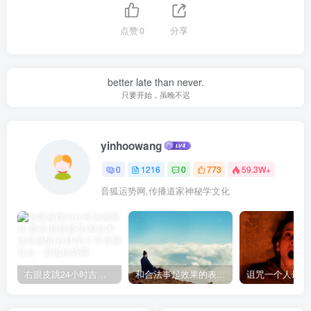
点赞
0
分享
better late than never.
只要开始，虽晚不迟
yinhoowang
0
1216
0
773
59.3W+
音狐运势网,传播道家神秘学文化
右眼皮跳24小时吉凶预兆
和合法事起效果的表现，出现这些就要留意了