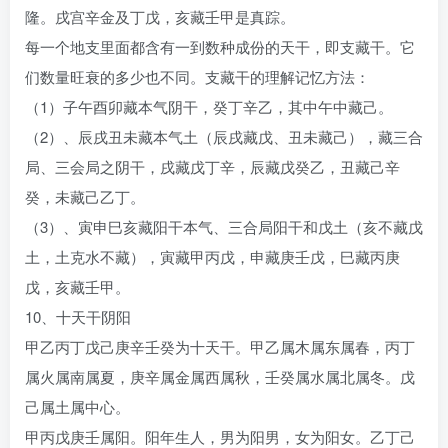
隆。戌宫辛金及丁戊，亥藏壬甲是真踪。
每一个地支里面都含有一到数种成份的天干，即支藏干。它
们数量旺衰的多少也不同。支藏干的理解记忆方法：
（1）子午酉卯藏本气阴干，癸丁辛乙，其中午中藏己。
（2）、辰戌丑未藏本气土（辰戌藏戊、丑未藏己），藏三合
局、三会局之阴干，戌藏戊丁辛，辰藏戊癸乙，丑藏己辛
癸，未藏己乙丁。
（3）、寅申巳亥藏阳干本气、三合局阳干和戊土（亥不藏戊
土，土克水不藏），寅藏甲丙戊，申藏庚壬戊，巳藏丙庚
戊，亥藏壬甲。
10、十天干阴阳
甲乙丙丁戊己庚辛壬癸为十天干。甲乙属木属东属春，丙丁
属火属南属夏，庚辛属金属西属秋，壬癸属水属北属冬。戊
己属土属中心。
甲丙戊庚壬属阳。阳年生人，男为阳男，女为阳女。乙丁己