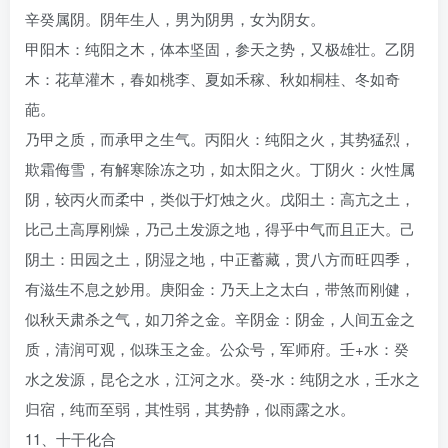
辛癸属阴。阴年生人，男为阴男，女为阴女。
甲阳木：纯阳之木，体本坚固，参天之势，又极雄壮。乙阴
木：花草灌木，春如桃李、夏如禾稼、秋如桐桂、冬如奇
葩。
乃甲之质，而承甲之生气。丙阳火：纯阳之火，其势猛烈，
欺霜侮雪，有解寒除冻之功，如太阳之火。丁阴火：火性属
阴，较丙火而柔中，类似于灯烛之火。戊阳土：高亢之土，
比己土高厚刚燥，乃己土发源之地，得乎中气而且正大。己
阴土：田园之土，阴湿之地，中正蓄藏，贯八方而旺四季，
有滋生不息之妙用。庚阳金：乃天上之太白，带煞而刚健，
似秋天肃杀之气，如刀斧之金。辛阴金：阴金，人间五金之
质，清润可观，似珠玉之金。公众号，军师府。壬+水：癸
水之发源，昆仑之水，江河之水。癸-水：纯阴之水，壬水之
归宿，纯而至弱，其性弱，其势静，似雨露之水。
11、十干化合