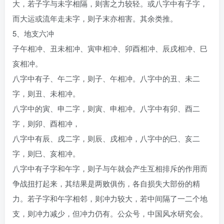
大，若子字与未字相隔，则害之力较轻。或八字中有子字，
而大运或流年走未字，则子末亦相害。其余类推。
5、地支六冲
子午相冲、丑未相冲、寅申相冲、卯酉相冲、辰戌相冲、巳
亥相冲。
八字中有子、午二字，则子、午相冲。八字中的丑、未二
字，则丑、未相冲。
八字中的寅、申二字，则寅、申相冲。八字中有卯、酉二
字，则卯、酉相冲，
八字中有辰、戌二字，则辰、戌相冲，八字中的巳、亥二
字，则巳、亥相冲。
八字中有子字和午字，则子与午就会产生互相排斥的作用而
争战扭打起来，其结果是两败俱伤，各自损失大部份的精
力。若子字和午字相邻，则冲力较大，若中间隔了一二个地
支，则冲力减少，但冲力仍有。公众号，中国风水研究会。