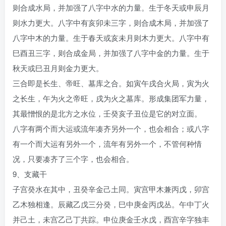
则合成水局，并加强了八字中水的力量。生于冬天或申辰月
则水力更大。八字中有亥卯未三字，则合成木局，并加强了
八字中木的力量。生于春天或亥未月则木力更大。八字中有
巳酉丑三字，则合成金局，并加强了八字中金的力量。生于
秋天或巳丑月则金力更大。
三合即是长生、帝旺、墓库之合。如寅午戌合火局，寅为火
之长生，午为火之帝旺，戌为火之墓库。形成集团军力量，
其最憎恨的是北方之水位，壬癸亥子丑位是它的对立面。
八字有两个而大运或流年凑齐另外一个，也会相合；或八字
有一个而大运有另外一个，流年有另外一个，不管何种情
况，只要凑齐了三个字，也会相合。
9、支藏干
子宫癸水在其中，丑癸辛金己土同。寅宫甲木兼丙戊，卯宫
乙木独相逢。辰藏乙戊三分癸，巳中庚金丙戊丛。午中丁火
并己土，未宫乙己丁共踪。申位庚金壬水戊，酉宫辛字独丰