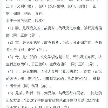
正印（又叫印绶）、偏印（又叫枭神、枭印、倒食）、正
财、偏财、伤官、食神。
关于十神的记忆：现实中
（1）妻。是我克入的，故妻财，为我克之物也。被我克者偏
财（同）正财（异）。
（2）官。是克制我的，故克我者，为官，分正偏之官，克我
者七杀（同）正官（异）。
（3）母。是生我的，文化学识也是生助、帮助我的东西。故
生我之物为印，分正偏印。生我者偏印（同）正印（异）。
（4）子。是我生的。子分为食神（养儿防老）、伤官（记忆
的方法：伤，伤害也，用来制克官的，故名伤官也）。被我
生者食神（同）伤官（异）。
（5）兄弟。和我一样，为兄弟。与我五行相同者。（比劫的
记忆方法：“比”这个字的左右结构就很形象地可以记忆同性
之干支为比肩。）比肩（同）劫财（异）。