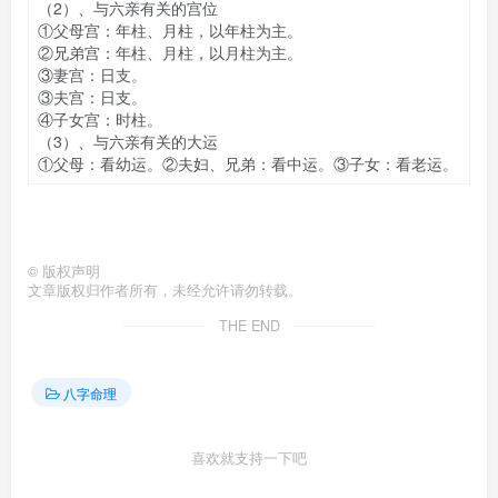
（2）、与六亲有关的宫位
①父母宫：年柱、月柱，以年柱为主。
②兄弟宫：年柱、月柱，以月柱为主。
③妻宫：日支。
③夫宫：日支。
④子女宫：时柱。
（3）、与六亲有关的大运
①父母：看幼运。②夫妇、兄弟：看中运。③子女：看老运。
©
版权声明
文章版权归作者所有，未经允许请勿转载。
THE END
八字命理
喜欢就支持一下吧