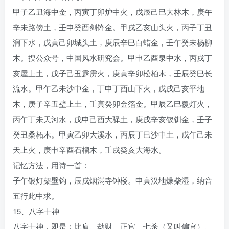
甲子乙丑海中金，丙寅丁卯炉中火，戊辰己巳大林木，庚午
辛未路傍土，壬申癸酉剑锋金。甲戌乙亥山头火，丙子丁丑
涧下水，戊寅己卯城头土，庚辰辛巳白蜡金，壬午癸未杨柳
木。搜公众号，中国风水研究会。甲申乙酉泉中水，丙戌丁
亥屋上土，戊子己丑霹雳火，庚寅辛卯松柏木，壬辰癸巳长
流水。甲午乙未沙中金，丁申丁酉山下火，戊戌己亥平地
木，庚子辛丑壁上土，壬寅癸卯金箔金。甲辰乙巳覆灯火，
丙午丁未天河水，戊申己酉大驿土，庚戌辛亥钗钏金，壬子
癸丑桑柘木。甲寅乙卯大溪水，丙辰丁巳沙中土，戊午己未
天上火，庚申辛酉石榴木，壬戌癸亥大海水。
记忆方法，用诗一首：
子午银灯架壁钩，辰戌烟滿寺钟楼。申寅汉地燥柴湿，纳音
五行此中求。
15、八字十神
八字十神，即是：比肩、劫财、正官、七杀（又叫偏官）、