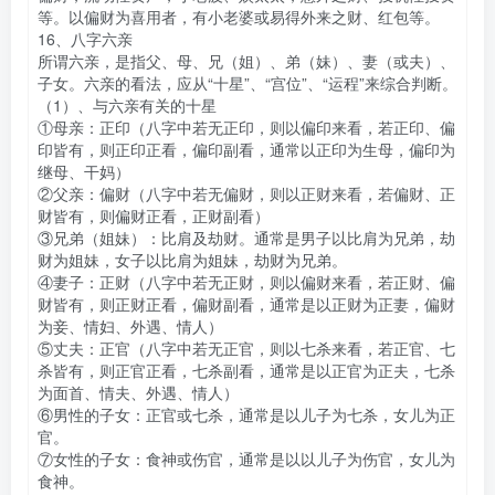
等。以偏财为喜用者，有小老婆或易得外来之财、红包等。
16、八字六亲
所谓六亲，是指父、母、兄（姐）、弟（妹）、妻（或夫）、
子女。六亲的看法，应从“十星”、“宫位”、“运程”来综合判断。
（1）、与六亲有关的十星
①母亲：正印（八字中若无正印，则以偏印来看，若正印、偏
印皆有，则正印正看，偏印副看，通常以正印为生母，偏印为
继母、干妈）
②父亲：偏财（八字中若无偏财，则以正财来看，若偏财、正
财皆有，则偏财正看，正财副看）
③兄弟（姐妹）：比肩及劫财。通常是男子以比肩为兄弟，劫
财为姐妹，女子以比肩为姐妹，劫财为兄弟。
④妻子：正财（八字中若无正财，则以偏财来看，若正财、偏
财皆有，则正财正看，偏财副看，通常是以正财为正妻，偏财
为妾、情妇、外遇、情人）
⑤丈夫：正官（八字中若无正官，则以七杀来看，若正官、七
杀皆有，则正官正看，七杀副看，通常是以正官为正夫，七杀
为面首、情夫、外遇、情人）
⑥男性的子女：正官或七杀，通常是以儿子为七杀，女儿为正
官。
⑦女性的子女：食神或伤官，通常是以以儿子为伤官，女儿为
食神。