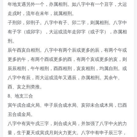
年地支遇另外一个，亦属相刑。如八字中有一个丑字，大运
走戌时，流年在未年，就属相刑。
子刑卯，卯刑子。八字中有子、卯二字，则属相刑。八字中
有子字（或卯字），大运或流年走卯字（或子字），亦属相
刑。
辰午酉亥自相刑。八字中有两个辰或更多的辰，有两个午或
更多的午，有两个酉或更多的酉，有两个亥或更多的亥，则
辰辰相刑，午午相刑，酉酉相刑，亥亥相刑，均属自刑。或
八字中有辰，而大运或流年又遇辰，亦属相刑。其余午、
酉、亥之刑类推。
8、地支三合
寅午戌合成火局、申子辰合成水局、亥卯未合成木局，巳酉
丑合成金局。
八字中有寅午戌三字，则合成火局，并加强了八字中火的力
量，生于夏天或寅戌月则火力更大。八字中有申子辰三字，