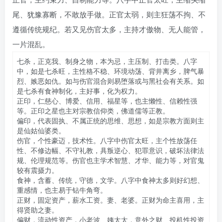
尾、犹豫寡断，不敢放手做。正官太弱，则主狂荡不拘、不
遵循传统规纪。若又见伤官太多，主持才傲物、无人能管，
一片混乱。
七杀，正克我、制身之物，本为忌，主压制、打击类。八字
中，如是七杀旺，主性格不稳、环境动荡、背井离乡，脾气暴
烈、嫉恶如仇。如与伤官混合则易堕落或与黑社会有关系。如
是七杀有食神制化，主好事，化为权力。
正印，仁慈心、博爱、信用、福星等，也主懒性、信赖性强
等。正印之星也主对宗教信仰类，佛道儒等正教。
偏印，代表固执、不属正统的思维、思想，如是宗教方面则主
是仙姑仙婆类。
伤官，个性豪迈，技术性。八字中伤官太旺，主个性放荡任
性、不修边幅、不守礼教，具叛逆心、犯罪意识，破坏法律法
规、伦理规范等。伤官也主学术智慧、才华、能力等，对官鬼
较有震摄力。
食神，含蓄、传统，守德，文学。八字中食神太多则好幻想、
重感情，也主易于钻牛角弯。
正财，固定资产，薪水工资。妻、老婆。正财为命主喜用，主
得贤助之妻。
偏财，流动性资产，小老波、姨太太，意外之财、投机性投资