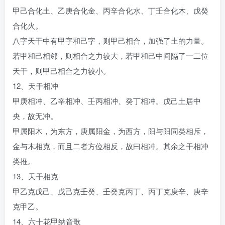
甲己合化土、乙庚合化金、丙辛合化水、丁壬合化木、戊癸
合化火。
八字天干中有甲字和己字，则甲己相合，加强了土的力量。
若甲和己相邻，则相合之力较大，若甲和己中间隔了一二位
天干，则甲己相合之力较小。
12、天干相冲
甲庚相冲、乙辛相冲、壬丙相冲、癸丁相冲。戊己土居中
央，故无冲。
甲属阳木，为东方，庚属阳金，为西方，阳与阳同类相斥，
金与木相克，而且二者方位相反，故曰相冲。其余之干相冲
类推。
13、天干相克
甲乙克戊己、戊己克壬癸、壬癸克丙丁、丙丁克庚辛、庚辛
克甲乙。
14、六十花甲纳音歌