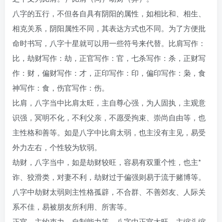
八字的五行，不但各自具有阴阳的属性，如相比和、相生、
相克关系，阴阳属性不同，其表达方式也不同。为了方便批
命时书写，八字十星就可以用一些符号来代替。比肩写作：
比，劫财写作：劫，正官写作：官，七杀写作：杀，正财写
作：财，偏财写作：才，正印写作：印，偏印写作：枭，食
神写作：食，伤官写作：伤。
比肩，八字当中比肩太旺，主自尊心强，为人固执，主观意
识强，冥明不化，不利父亲，不愿受拘束、崇尚自由等，也
主性格和善等。如是八字中比肩太弱，也主没有主见，易受
外力左右，个性较为软弱。
劫财，八字当中，如是劫财较旺，容易有双重个性，也主*
诈、狡滑类，对妻不利，劫财过于偏强则易于流于赌博等。
八字中劫财太弱则主性格孤辟，不合群、不善郊友、人际关
系不佳，易被朋友所利用、所害等。
正官，主约束力、自制能力等。八字中正官太旺，主缩头缩