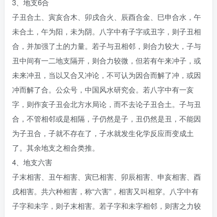
3、地支6合
子丑合土、寅亥合木、卯戌合火、辰酉合金、巳申合水，午
未合土，午为阳，未为阴。八字中有子字或丑字，则子丑相
合，并加强了土的力量。若子与丑相邻，则合力较大，子与
丑中间有一二地支隔开，则合力较微，但若有午来冲子，或
未来冲丑，当以又合又冲论，不可认为因合而解了冲，或因
冲而解了合。公众号，中国风水研究会。若八字中有一亥
字，则作亥子丑会北方水局论，而不去论子丑合土。子与丑
合，不管相邻或是相隔，子仍然是子，丑仍然是丑，不能因
为子丑合，子就不存在了，子水就发生化学反应而变成土
了。其余地支之相合类推。
4、地支六害
子末相害、丑午相害、寅巳相害、卯辰相害、申亥相害、酉
戌相害。共六种相害，称“六害”，相害又叫相穿。八字中有
子字和未字，则子末相害。若子字和未字相邻，则害之力较