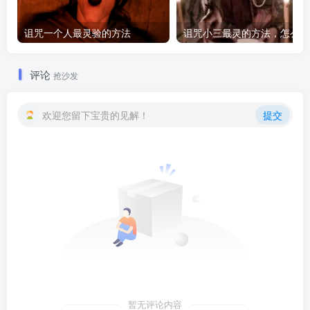
诅咒一个人最灵验的方法
诅咒
评论
抢沙发
欢迎您留下宝贵的见解！
提交
暂无评论内容