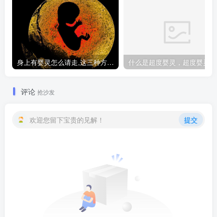
身上有婴灵怎么请走,这三种方法让你摆脱纠缠
什
评论
抢沙发
欢迎您留下宝贵的见解！
提交