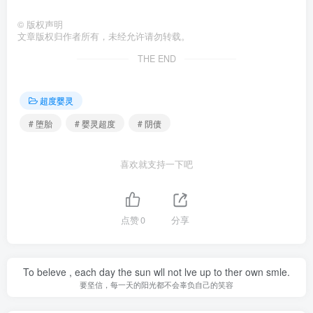
©
版权声明
文章版权归作者所有，未经允许请勿转载。
THE END
超度婴灵
# 堕胎
# 婴灵超度
# 阴债
喜欢就支持一下吧
点赞
0
分享
To beleve , each day the sun wll not lve up to ther own smle.
要坚信，每一天的阳光都不会辜负自己的笑容