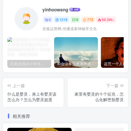
yinhoowang
0
1216
0
773
59.3W+
音狐运势网,传播道家神秘学文化
右眼皮跳24小时吉凶预兆
和合法事起效果的表现，出现这些就要留意了
上一篇
下一篇
什么是婴灵，身上有婴灵该
家里有婴灵的十个征兆，怎
怎么办？怎么为婴灵超度
么化解堕胎婴灵
相关推荐