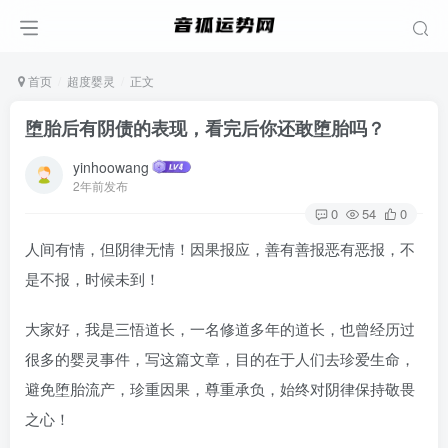
首页
超度婴灵
正文
堕胎后有阴债的表现，看完后你还敢堕胎吗？
yinhoowang
2年前发布
0
54
0
人间有情，但阴律无情！因果报应，善有善报恶有恶报，不
是不报，时候未到！
大家好，我是三悟道长，一名修道多年的道长，也曾经历过
很多的婴灵事件，写这篇文章，目的在于人们去珍爱生命，
避免堕胎流产，珍重因果，尊重承负，始终对阴律保持敬畏
之心！