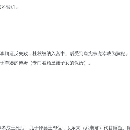
却难转机。
来李锜造反失败，杜秋被纳入宫中。后受到唐宪宗宠幸成为嫔妃。
儿子李凑的傅姆（专门看顾皇族子女的保姆）。
赵孝成王死后，儿子悼襄王即位，以乐乘（武襄君）代替廉颇。