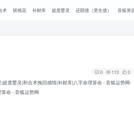
合术
斩桃花
补财库
超度婴灵
还阴债（受生债）
音狐资
0
113
0