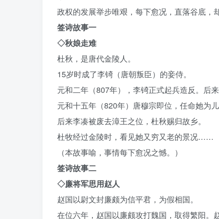
政权的发展举步唯艰，每下愈况，直落谷底，
签诗故事一
◇秋娘走难
杜秋，是唐代金陵人。
15岁时成了李锜（唐朝叛臣）的妾侍。
元和二年（807年），李锜正式起兵造反。后
元和十五年（820年）唐穆宗即位，任命她为
后来李凑被废去漳王之位，杜秋赐归故乡。
杜牧经过金陵时，看见她又穷又老的景况……
（本故事喻，事情每下愈况之憾。）
签诗故事二
◇廉将军思用赵人
赵国以尉文封廉颇为信平君，为假相国。
在位六年，赵国以廉颇攻打魏国，取得繁阳。