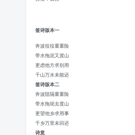
签诗版本一
奔波役役重重险
带水拖泥又渡山
更虑他方求别用
千山万水未能还
签诗版本二
奔波阻隔重重险
带水拖坭去度山
更望他乡求用事
千乡万里未回还
诗意