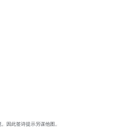
。
境。因此签诗提示另谋他图。