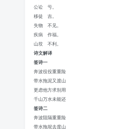
公讼 亏。
移徒 吉。
失物 不见。
疾病 作福。
山坟 不利。
诗文解译
签诗一
奔波役役重重险
带水拖泥又渡山
更虑他方求别用
千山万水未能还
签诗二
奔波阻隔重重险
带水拖坭去度山