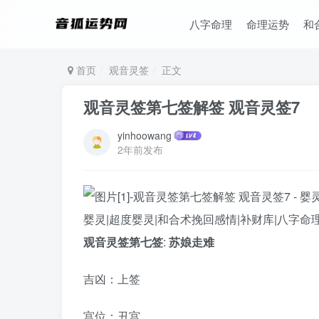
八字命理
命理运势
和
首页
观音灵签
正文
观音灵签第七签解签 观音灵签7
yinhoowang
2年前发布
观音灵签第七签
:
苏娘走难
吉凶：上签
宫位：丑宫