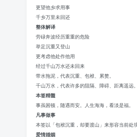
更望他乡求用事
千乡万里未回还
整体解译
劳碌奔波经历重重的危险
举足沉重又登山
更考虑他处作他用
经过千山万水还未回来
带水拖泥，代表沉重、包袱、累赘。
千山万水，代表许多的阻隔、障碍、距离遥远
本签精髓
事虽困顿，随遇而安。人生海海，看淡是福。
凡事做事
本签以「包袱沉重，却要渡山」来形容当前处
爱情婚姻