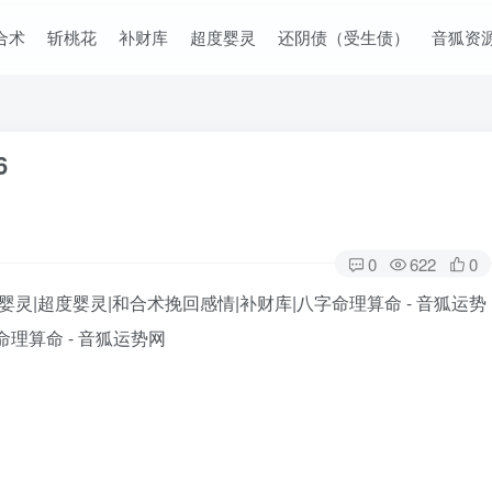
合术
斩桃花
补财库
超度婴灵
还阴债（受生债）
音狐资
6
0
622
0