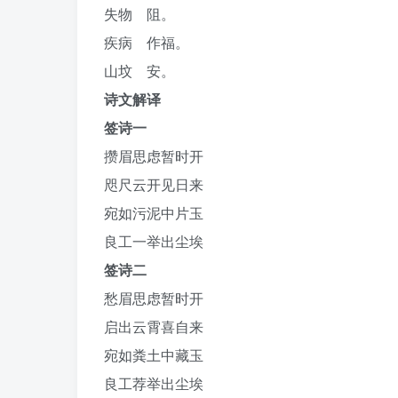
失物 阻。
疾病 作福。
山坟 安。
诗文解译
签诗一
攒眉思虑暂时开
咫尺云开见日来
宛如污泥中片玉
良工一举出尘埃
签诗二
愁眉思虑暂时开
启出云霄喜自来
宛如粪土中藏玉
良工荐举出尘埃