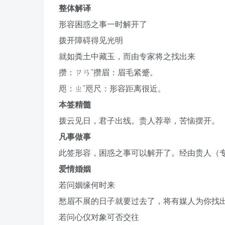
整体解译
形容困惑之事一时解开了
拨开障碍得见光明
就如粪土中藏玉，而由专家将之找出来
攒：ㄗㄢˇ攒眉：眉毛紧蹙。
咫：ㄓˇ咫尺：形容距离很近。
本签精髓
拨云见日，君子出线。贵人荐举，苦恼摆开。
凡事做事
此签形容，困惑之事可以解开了。经由贵人（
爱情婚姻
若问姻缘何时来
愁眉不展的日子就要过去了，将有媒人为你找
若问心仪对象可否交往