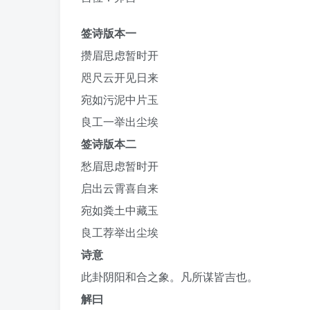
签诗版本一
攒眉思虑暂时开
咫尺云开见日来
宛如污泥中片玉
良工一举出尘埃
签诗版本二
愁眉思虑暂时开
启出云霄喜自来
宛如粪土中藏玉
良工荐举出尘埃
诗意
此卦阴阳和合之象。凡所谋皆吉也。
解曰