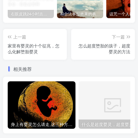
右眼皮跳24小时吉凶预兆
和合法事起效果的表现，出现这些就要留意了
上一篇
下一篇
家里有婴灵的十个征兆，怎
怎么超度堕胎的孩子，超度
么化解堕胎婴灵
婴灵的方法
相关推荐
身上有婴灵怎么请走,这三种方法让你摆脱纠缠
什