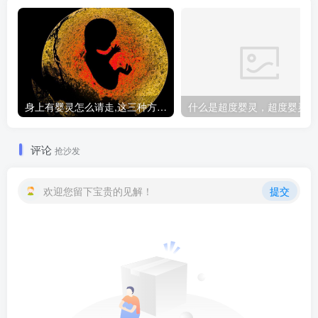
身上有婴灵怎么请走,这三种方法让你摆脱纠缠
什
评论
抢沙发
欢迎您留下宝贵的见解！
提交