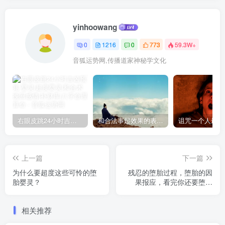
yinhoowang
0
1216
0
773
59.3W+
音狐运势网,传播道家神秘学文化
右眼皮跳24小时吉凶预兆
和合法事起效果的表现，出现这些就要留意了
上一篇
下一篇
为什么要超度这些可怜的堕
残忍的堕胎过程，堕胎的因
胎婴灵？
果报应，看完你还要堕胎
吗？
相关推荐