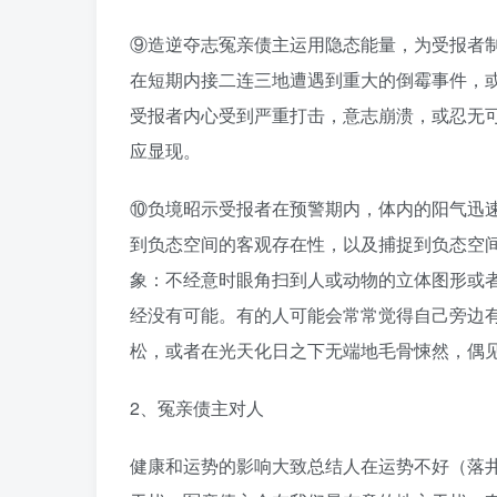
⑨造逆夺志冤亲债主运用隐态能量，为受报者
在短期内接二连三地遭遇到重大的倒霉事件，
受报者内心受到严重打击，意志崩溃，或忍无
应显现。
⑩负境昭示受报者在预警期内，体内的阳气迅
到负态空间的客观存在性，以及捕捉到负态空
象：不经意时眼角扫到人或动物的立体图形或
经没有可能。有的人可能会常常觉得自己旁边
松，或者在光天化日之下无端地毛骨悚然，偶
2、冤亲债主对人
健康和运势的影响大致总结人在运势不好（落