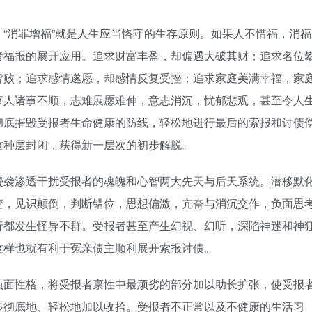
“消罪增福”就是人生应当恪守的生存原则。如果人不惜福，消福
者福报的展开应用。追求财富丰盈，却偏遇大破其财；追求名位
皆败；追求感情遂愿，却感情反复受挫；追求家庭美满幸福，家
事人诸事不顺，志难展愿难伸，意志消沉，忧郁悲观，甚至令人
彻底摧毁受报者生命健康的防线，轻松地进行最后的索报和讨债
这种层封闭，获得新一层次的初步解脱。
侵袭渗透干扰受报者的魂魄和心智两大先天与后天系统。潜移默
变，见识颠倒，判断错位，思想偏激，亢奋与消沉交作，负面思
行都发生怪异不群。受报者甚至产生幻视、幻听，深陷神迷和神
这样也就有利于冤亲债主顺利展开索报讨债。
负面性格，将受报者禀性中最顽劣的部分加以助长扩张，使受报
步彻底地、轻松地加以收拾。受报者不正常以及不健康的生活习