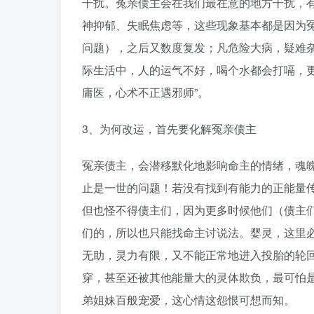
干扰。冤亲债主会在我们最在意的地方干扰，
神抑郁、失眠焦虑等，这些现象基本都是因为
问题），之后又数度复发；凡危险大病，疑难
际生活中，人的运气不好，喝个水都会打嗝，
庸医，心术不正遇邪师”。
3、为何改运，首先要化解冤亲债主
冤亲债主，会潜移默化地影响命主的情绪，魂
止是一世的问题！若没有找到有能力的正能量
但也怪不得债主们，因为更多时候他们（债主
们的，所以也只能找命主讨说法。婴灵，这里必
无助，灵力有限，又不能正常地进入投胎的轮回
穿，甚至还被其他能量大的灵体欺负，最可怕
弟姐妹百般宠爱，这心情这怨恨可想而知。