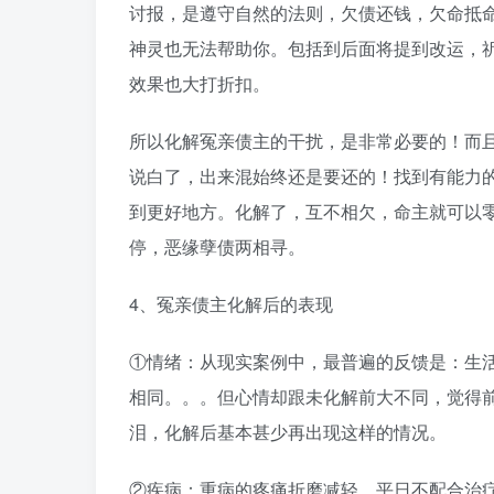
讨报，是遵守自然的法则，欠债还钱，欠命抵
神灵也无法帮助你。包括到后面将提到改运，
效果也大打折扣。
所以化解冤亲债主的干扰，是非常必要的！而且
说白了，出来混始终还是要还的！找到有能力
到更好地方。化解了，互不相欠，命主就可以
停，恶缘孽债两相寻。
4、冤亲债主化解后的表现
①情绪：从现实案例中，最普遍的反馈是：生
相同。。。但心情却跟未化解前大不同，觉得
泪，化解后基本甚少再出现这样的情况。
②疾病：重病的疼痛折磨减轻。平日不配合治