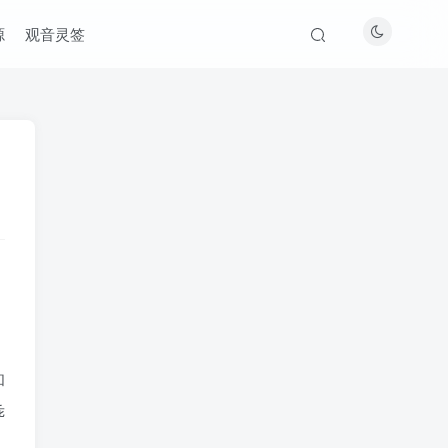
源
观音灵签
和
乖