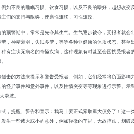
。例如不良的睡眠习惯、饮食习惯，以及不良的嗜好，越想改变
债主们的支持与阻碍，使禀性难移，习性难改。
前的预警期中，常常是先夺其生气。生气逐步被夺，受报者就会
疲劳，神精衰弱，失眠多梦，等等各种亚健康的体质状态。甚至
各种有症状无病名的奇怪疾病，这种现象有时甚至会困扰受报者
报。
敲侧击的方法来提示和警告受报者。例如，它们经常将负面影响
人的怪异事件和意外事件，以及性情突变等等现象进行示警。示
的大滑坡。
方式，提醒、警告和宣示：我马上要正式索取重大债务了！这一
，发生一些或大或小的意外，例如轻微的车祸，无故摔跌，划破