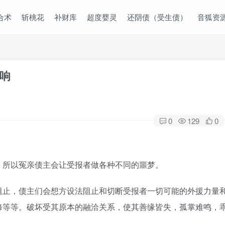
合术
斩桃花
补财库
超度婴灵
还阴债（受生债）
音狐资
影响
0
129
0
，所以冤亲债主会让受报者做各种不同的噩梦。
阻止，债主们会想方设法阻止和切断受报者一切可能的外援力量
修等等。破坏受其原本的融洽关系，使其善缘皆失，孤掌难鸣，