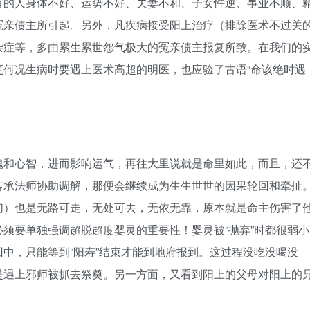
有的人身体不好、运势不好、夫妻不和、子女忤逆、事业不顺、
冤亲债主所引起。另外，凡疾病接受阳上治疗（排除医术不过关
杂症等，多由累生累世怨气极大的冤亲债主报复所致。在我们的
更何况生病时要遇上医术高超的明医，也应验了古语“命该绝时遇
魄和心智，进而影响运气，再往大里说就是命里如此，而且，还
传承法师协助调解，那便会继续成为生生世世的因果轮回和牵扯
们）也是无路可走，无处可去，无依无靠，原本就是命主伤害了
须要单独强调超脱超度婴灵的重要性！婴灵被“抛弃”时都很弱小
中，只能等到“阳寿”结束才能到地府报到。这过程没吃没喝没
是遇上邪师被抓去祭奠。另一方面，又看到阳上的父母对阳上的