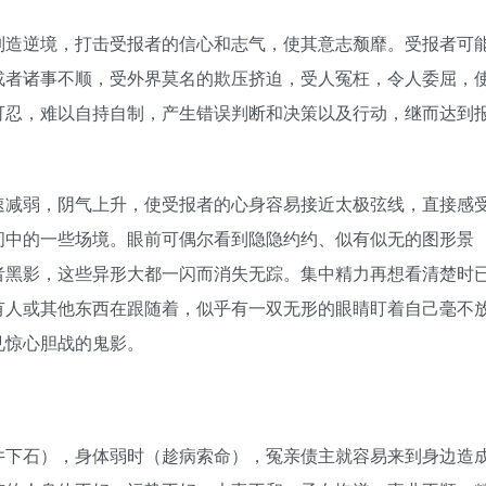
制造逆境，打击受报者的信心和志气，使其意志颓靡。受报者可
或者诸事不顺，受外界莫名的欺压挤迫，受人冤枉，令人委屈，
可忍，难以自持自制，产生错误判断和决策以及行动，继而达到
速减弱，阴气上升，使受报者的心身容易接近太极弦线，直接感
间中的一些场境。眼前可偶尔看到隐隐约约、似有似无的图形景
者黑影，这些异形大都一闪而消失无踪。集中精力再想看清楚时
有人或其他东西在跟随着，似乎有一双无形的眼睛盯着自己毫不
见惊心胆战的鬼影。
井下石），身体弱时（趁病索命），冤亲债主就容易来到身边造