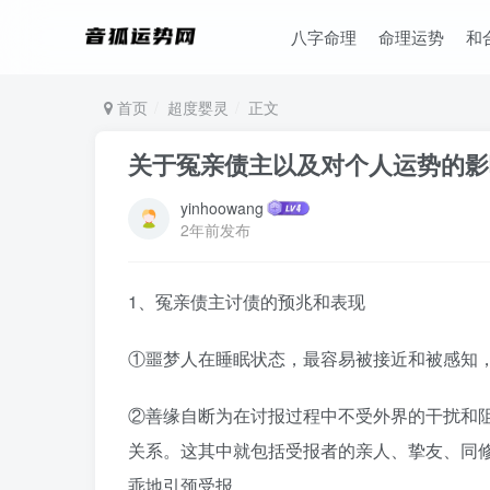
八字命理
命理运势
和
首页
超度婴灵
正文
关于冤亲债主以及对个人运势的
yinhoowang
2年前发布
1、冤亲债主讨债的预兆和表现
①噩梦人在睡眠状态，最容易被接近和被感知
②善缘自断为在讨报过程中不受外界的干扰和
关系。这其中就包括受报者的亲人、挚友、同
乖地引颈受报。