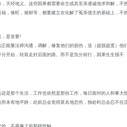
命，天经地义。这些因果都需要命主或其至亲虔诚地求和解，不
祈福，催旺，催财等，都要建立在化解了冤亲债主的基础上，不
，是首要!
的正能量法师沟通，调解，修复他们的损伤，送（超脱超度）他
零分开始，轻装走好后面的路。而不是负分前行，因果生生报不
活还是那个生活，工作也依然是那份工作，每日面对的人和事大
前所未有地平静；此前总会觉得莫名地悲伤，独处时总会忍不住
疗的，不再像之前那样抵触。