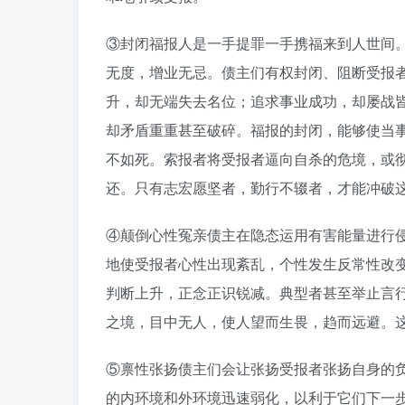
③封闭福报人是一手提罪一手携福来到人世间。
无度，增业无忌。债主们有权封闭、阻断受报
升，却无端失去名位；追求事业成功，却屡战
却矛盾重重甚至破碎。福报的封闭，能够使当
不如死。索报者将受报者逼向自杀的危境，或
还。只有志宏愿坚者，勤行不辍者，才能冲破
④颠倒心性冤亲债主在隐态运用有害能量进行
地使受报者心性出现紊乱，个性发生反常性改
判断上升，正念正识锐减。典型者甚至举止言
之境，目中无人，使人望而生畏，趋而远避。
⑤禀性张扬债主们会让张扬受报者张扬自身的
的内环境和外环境迅速弱化，以利于它们下一