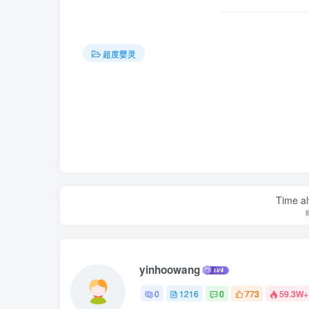
超度婴灵
Time al
yinhoowang
0
1216
0
773
59.3W+