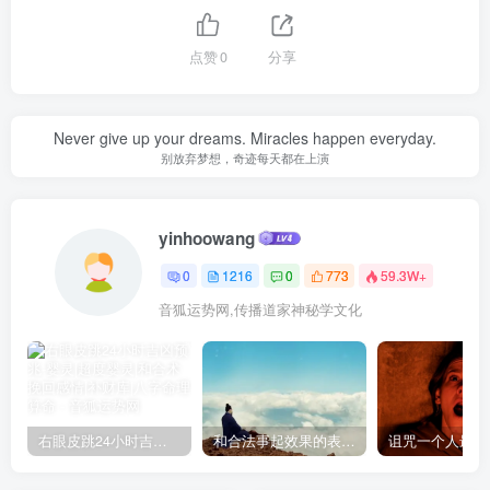
点赞
0
分享
Never give up your dreams. Miracles happen everyday.
别放弃梦想，奇迹每天都在上演
yinhoowang
0
1216
0
773
59.3W+
音狐运势网,传播道家神秘学文化
右眼皮跳24小时吉凶预兆
和合法事起效果的表现，出现这些就要留意了