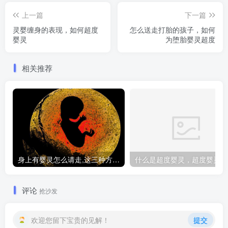
上一篇
下一篇
灵婴缠身的表现，如何超度
怎么送走打胎的孩子，如何
婴灵
为堕胎婴灵超度
相关推荐
身上有婴灵怎么请走,这三种方法让你摆脱纠缠
什
评论
抢沙发
欢迎您留下宝贵的见解！
提交