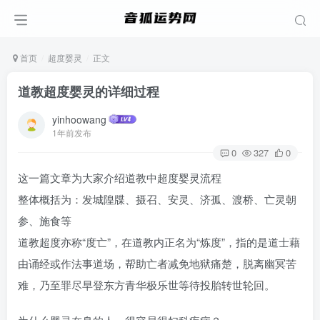
首页
超度婴灵
正文
道教超度婴灵的详细过程
yinhoowang
1年前发布
0
327
0
这一篇文章为大家介绍道教中超度婴灵流程
整体概括为：发城隍牒、摄召、安灵、济孤、渡桥、亡灵朝
参、施食等
道教超度亦称“度亡”，在道教内正名为“炼度”，指的是道士藉
由诵经或作法事道场，帮助亡者减免地狱痛楚，脱离幽冥苦
难，乃至罪尽早登东方青华极乐世等待投胎转世轮回。