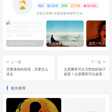
0
1216
0
773
59.4W+
音狐运势网,传播道家神秘学文化
右眼皮跳24小时吉凶预兆
和合法事起效果的表现，出现这些就要留意了
上一篇
下一篇
灵婴缠身的表现，灵婴怎么
太原哪里可以为堕胎的孩子
送走
超度？太原哪里可以超度婴
灵
相关推荐