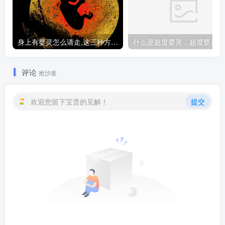
身上有婴灵怎么请走,这三种方法让你摆脱纠缠
什
评论
抢沙发
欢迎您留下宝贵的见解！
提交