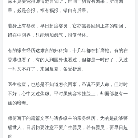
缘主莫要觉得师傅危言耸听，世间一切皆有因果，所谓因
果，必是会报，福有福报，错自有后果。
若身上有婴灵，早日超度婴灵，它亦需要回到正常的轮回，
留在中阴界，只能增加怨气，报复母体。
有的缘主经历这难言的妇科病，十几年都在折磨她。有的在
香港也看了，有的人到国外也看过，但都是一时好了，又过
一时又不好了，来回反复，备受折磨。
医生检查，也总是不知道怎么回事，虽说不要人命，但时时
不好，心中太过焦虑。平时虽笑容常挂脸上，却面部总有一
丝的暗晦。
师傅写下的篇篇文字与诸多缘主的亲身经历，为的是能够警
醒世人，日后切要注意不要产生婴灵，若有婴灵，要早日超
度。