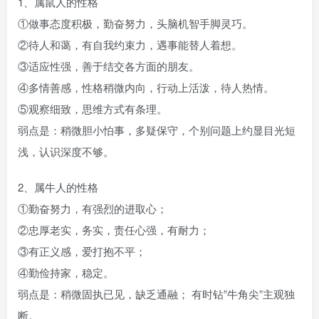
1、属鼠人的性格
①做事态度积极，勤奋努力，头脑机智手脚灵巧。
②待人和蔼，有自我约束力，遇事能替人着想。
③适应性强，善于结交各方面的朋友。
④多情善感，性格稍微内向，行动上活泼，待人热情。
⑤观察细致，思维方式有条理。
弱点是：稍微胆小怕事，多疑保守，个别问题上约显目光短
浅，认识深度不够。
2、属牛人的性格
①勤奋努力，有强烈的进取心；
②忠厚老实，务实，责任心强，有耐力；
③有正义感，爱打抱不平；
④勤俭持家，稳定。
弱点是：稍微固执已见，缺乏通融； 有时钻”牛角尖”主观独
断。