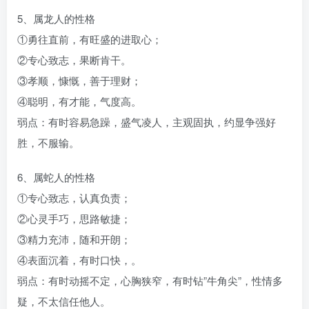
5、属龙人的性格
①勇往直前，有旺盛的进取心；
②专心致志，果断肯干。
③孝顺，慷慨，善于理财；
④聪明，有才能，气度高。
弱点：有时容易急躁，盛气凌人，主观固执，约显争强好
胜，不服输。
6、属蛇人的性格
①专心致志，认真负责；
②心灵手巧，思路敏捷；
③精力充沛，随和开朗；
④表面沉着，有时口快，。
弱点：有时动摇不定，心胸狭窄，有时钻”牛角尖”，性情多
疑，不太信任他人。