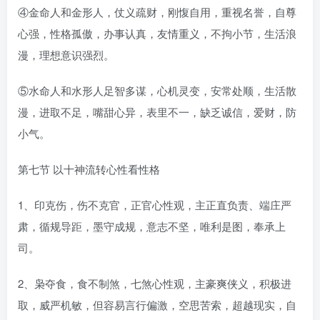
④金命人和金形人，仗义疏财，刚愎自用，重视名誉，自尊
心强，性格孤傲，办事认真，友情重义，不拘小节，生活浪
漫，理想意识强烈。
⑤水命人和水形人足智多谋，心机灵变，安常处顺，生活散
漫，进取不足，嘴甜心异，表里不一，缺乏诚信，爱财，防
小气。
第七节 以十神流转心性看性格
1、印克伤，伤不克官，正官心性观，主正直负责、端庄严
肃，循规导距，墨守成规，意志不坚，唯利是图，奉承上
司。
2、枭夺食，食不制煞，七煞心性观，主豪爽侠义，积极进
取，威严机敏，但容易言行偏激，空思苦索，超越现实，自