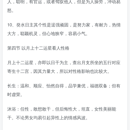
人，聪明，有官运，或者驾驭他人，但是为人操劳，冲动易
怒。
10、癸水日主其个性是逞强顽固，是努力家，有耐力，热情
大方，聪颖机灵，但心地狭窄，容易小气。
第四节 以月上十二运星看人性格
月上十二运星，亦即以日干为主，查出月支所坐的五行对应
寄生十二宫，因其力量大，所以对性格影响也比较大。
长生：温和、顺应、怡然自得，品学兼优，福德双备；但有
时虚荣。
沐浴：任性，敢想敢干，但后悔性大，坦直，女性美丽能
干。不论男女均易引起异性上的情感风波。