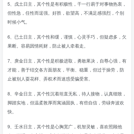
5、戊土日主，其个性是有积极性，干一行易于对事物热衷，
但性急，任性而逞强。好胜，欲望高，不满足感强烈，个别
时候小气。
6、已土日主，其个性和缓，谨慎，心灵手巧，但疑虑多，欠
果断。容易因情耗财，防止被人牵着走。
7、庚金日主，其个性是积极进取，勇敢果决，自尊心强，有
才能，善于结交各方面朋友，平衡、稳重，但过于操劳，防
止被别人耍花样、弄权术而迷惑受骗受害。
8、辛金日主，其个性沉着坦直无私，待人接物，认真细致，
脚踏实地，但温柔敦厚而寓涵固执，有些自信，劳碌奔波欢
快。
9、壬水日主，其个性是心胸宽广，机智灵敏，喜欢照顾他