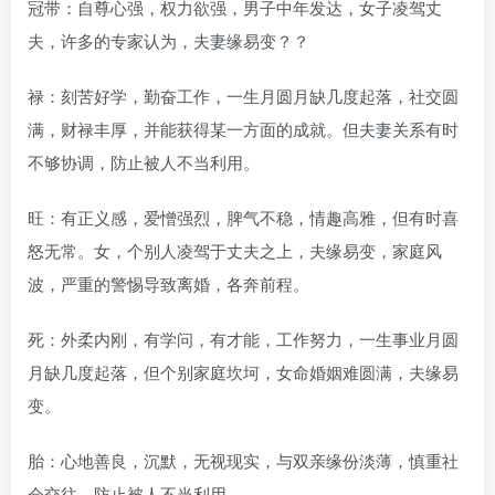
冠带：自尊心强，权力欲强，男子中年发达，女子凌驾丈
夫，许多的专家认为，夫妻缘易变？？
禄：刻苦好学，勤奋工作，一生月圆月缺几度起落，社交圆
满，财禄丰厚，并能获得某一方面的成就。但夫妻关系有时
不够协调，防止被人不当利用。
旺：有正义感，爱憎强烈，脾气不稳，情趣高雅，但有时喜
怒无常。女，个别人凌驾于丈夫之上，夫缘易变，家庭风
波，严重的警惕导致离婚，各奔前程。
死：外柔内刚，有学问，有才能，工作努力，一生事业月圆
月缺几度起落，但个别家庭坎坷，女命婚姻难圆满，夫缘易
变。
胎：心地善良，沉默，无视现实，与双亲缘份淡薄，慎重社
会交往，防止被人不当利用。