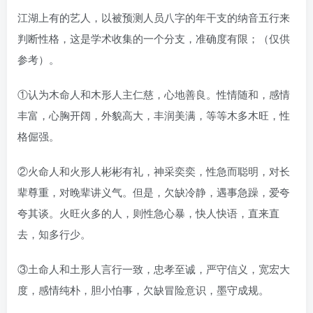
江湖上有的艺人，以被预测人员八字的年干支的纳音五行来
判断性格，这是学术收集的一个分支，准确度有限；（仅供
参考）。
①认为木命人和木形人主仁慈，心地善良。性情随和，感情
丰富，心胸开阔，外貌高大，丰润美满，等等木多木旺，性
格倔强。
②火命人和火形人彬彬有礼，神采奕奕，性急而聪明，对长
辈尊重，对晚辈讲义气。但是，欠缺冷静，遇事急躁，爱夸
夸其谈。火旺火多的人，则性急心暴，快人快语，直来直
去，知多行少。
③土命人和土形人言行一致，忠孝至诚，严守信义，宽宏大
度，感情纯朴，胆小怕事，欠缺冒险意识，墨守成规。