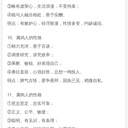
③略有虚荣心，生活浪漫，不受拘束；
④能与人融洽相处，善于应酬。
弱点：有嫉妒心，轻浮散漫，性情多变，约缺诚信。
10、属鸡人的性格
①精力充沛，善于言谈；
②调查研究，讲究效率；
③果断、敏锐、好表现自己；
④勇往直前，心强好胜，总想一鸣惊人。
弱点：脾气古怪，爱争善辩，固执已见，稍微自私。
11、属狗人的性格
①意志坚定，忠实可靠；
②正义、公平、敏捷；
③聪明、有见识，有条理；