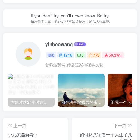
If you don’t try, you’ll never know. So try.
如果你不去试，你永远也不知道结果，所以去试试吧
yinhoowang
0
1216
0
773
59.3W+
音狐运势网,传播道家神秘学文化
右眼皮跳24小时吉凶预兆
和合法事起效果的表现，出现这些就要留意了
上一篇
下一篇
小儿关煞解释：
如何从八字看一个人生了几