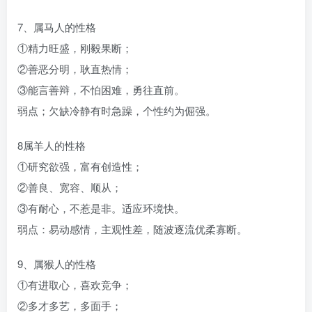
7、属马人的性格
①精力旺盛，刚毅果断；
②善恶分明，耿直热情；
③能言善辩，不怕困难，勇往直前。
弱点；欠缺冷静有时急躁，个性约为倔强。
8属羊人的性格
①研究欲强，富有创造性；
②善良、宽容、顺从；
③有耐心，不惹是非。适应环境快。
弱点：易动感情，主观性差，随波逐流优柔寡断。
9、属猴人的性格
①有进取心，喜欢竞争；
②多才多艺，多面手；