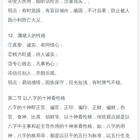
④受人所用，能听话吃苦，注重现实，。
弱点：有时急躁，有盲目倾向，顽固，不计后果，防止被人
因小利而亡大义。
12、属猪人的性格
①真挚、诚实、有同情心；
②精力旺盛，待人诚实；
③专心致志，凡事热心；
④信任别人，开朗乐观。
弱点：易动感情，固执保守，目光短浅，有时脾气不稳。
第二节 以八字的十神看性格
八字的十神即正官、偏官、正印、偏印、正财、偏财，伤
官、食神、比肩、劫财等。以十神看性格，传统观点就是以
八字中主事和起主导作用的十神来看性格。如：八字的用
神，八字的格局等，都是以日干的五行为标准，以五行生克