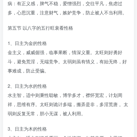
病：有正义感，脾气不稳，爱憎强烈，交往平凡，焦虑过
多，心思沉重，注意财气，嫉妒竞争，防止被人不当利用。
第五节 以八字的五行旺衰看性格
1、日主为金的性格
金主义，威威倔强，临事果断，情深义重。太旺则好勇好
斗，避免荒淫，无端竞争。太弱则虽有情义，有始无终，好
事难成，防止受骗。
2、日主为水的性格
水主智，适中则秉性聪敏，博学多才，襟怀宽宏，计划周
祥，思维有序。太旺则诡计多端，搬弄是非，多淫荒唐 。太
弱则反复无常，胆小无谋，被人利用。
3、日主为木的性格