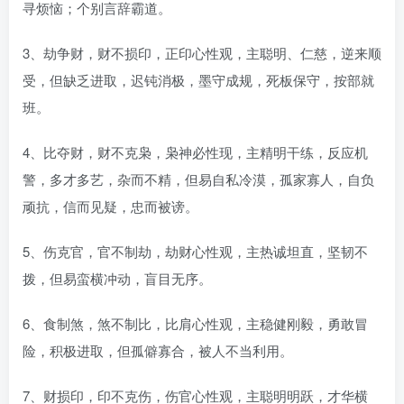
寻烦恼；个别言辞霸道。
3、劫争财，财不损印，正印心性观，主聪明、仁慈，逆来顺
受，但缺乏进取，迟钝消极，墨守成规，死板保守，按部就
班。
4、比夺财，财不克枭，枭神必性现，主精明干练，反应机
警，多才多艺，杂而不精，但易自私冷漠，孤家寡人，自负
顽抗，信而见疑，忠而被谤。
5、伤克官，官不制劫，劫财心性观，主热诚坦直，坚韧不
拨，但易蛮横冲动，盲目无序。
6、食制煞，煞不制比，比肩心性观，主稳健刚毅，勇敢冒
险，积极进取，但孤僻寡合，被人不当利用。
7、财损印，印不克伤，伤官心性观，主聪明明跃，才华横