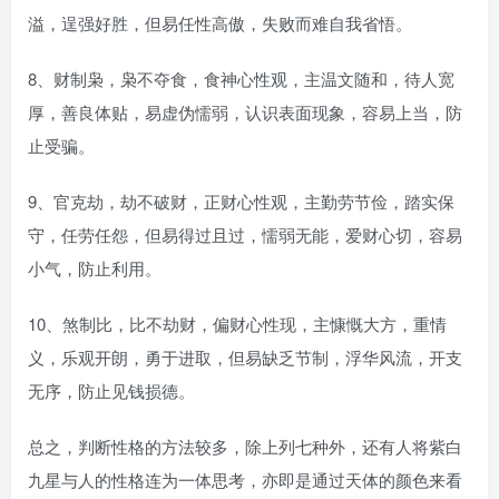
溢，逞强好胜，但易任性高傲，失败而难自我省悟。
8、财制枭，枭不夺食，食神心性观，主温文随和，待人宽
厚，善良体贴，易虚伪懦弱，认识表面现象，容易上当，防
止受骗。
9、官克劫，劫不破财，正财心性观，主勤劳节俭，踏实保
守，任劳任怨，但易得过且过，懦弱无能，爱财心切，容易
小气，防止利用。
10、煞制比，比不劫财，偏财心性现，主慷慨大方，重情
义，乐观开朗，勇于进取，但易缺乏节制，浮华风流，开支
无序，防止见钱损德。
总之，判断性格的方法较多，除上列七种外，还有人将紫白
九星与人的性格连为一体思考，亦即是通过天体的颜色来看