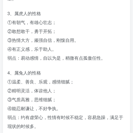
3、属虎人的性格
①有朝气，有雄心壮志；
②敢想敢干，勇于开拓；
③热情大方，顽强自信，刚愎自用。
④有正义感，乐于助人。
弱点：易动感情，自以为是，稍微有点孤傲任性。
4、属兔人的性格
①温柔、善良、乐观，感情细腻；
②精明灵活，体谅他人；
③气质高雅，思维细腻；
④能忍耐谦让，不好争执。
弱点：约有虚荣心，性情有时候不稳定，容易急躁，满足于
现状的时候多。