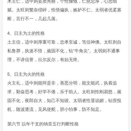
木主仁，适中则姿质秀丽，个性慷慨，仁慈忠厚，心思细
腻。太旺则繁杂琐碎，性情偏执，嫉妒不仁。太弱者优柔寡
断，言行不一，几起几落。
4、日主为土的性格
土主信，适中则厚重可靠，忠孝至诚，笃信神佛。太旺则自
私鲁莽，执迷不悟，顽固不化，钻”牛角尖”。太弱则不通事
理，不讲信誉，出尔反尔，有始无终。
5、日主为火的性格
火主礼，适中则能辩是非，善恶分明，能文能武，执着追
求，勤奋思考，好学不倦，乐于助人。太旺则性刚易怒，顽
固不化，夜郎自大，知己不知彼。太弱者性显谄媚，钻营投
机，随波逐流，见风使舵，胆小怕事，防不知足。
第六节 以年干支的纳音五行判断性格