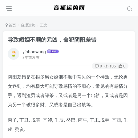
首页
命理运势
正文
导致婚姻不顺的元凶，命犯阴阳差错
yinhoowang
3年前发布
0
135
0
阴阳差错是在很多男女婚姻不顺中常见的一个神煞，无论男
女遇到，均有极大可能导致感情的不顺心，常见的有感情分
手，遇到渣男或者绿茶，又或者是另一半出轨，又或者是因
为另一半破很多财。又或者是自己出轨等。
丙子, 丁丑, 戊寅, 辛卯, 壬辰, 癸巳, 丙午, 丁未,戊申, 辛酉, 壬
戌, 癸亥.