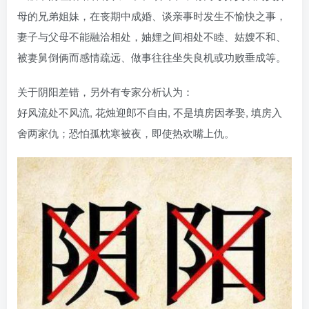
母的兄弟姐妹，在丧期中成婚、谈亲事时发生不愉快之事，
妻子与父母不能融洽相处，妯娌之间相处不睦、姑嫂不和、
被妻舅倒俩而感情疏远、做事往往坐失良机或功败垂成等。
关于阴阳差错，另外有专家分析认为：
好风流处不风流, 花烛迎郎不自由, 不是填房因孝娶, 填房入
舍两家仇；恐怕孤枕寒被夜，即使热欢嘴上仇。