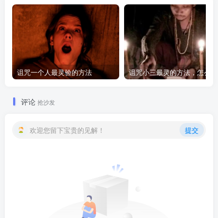
诅咒一个人最灵验的方法
诅咒
评论
抢沙发
欢迎您留下宝贵的见解！
提交