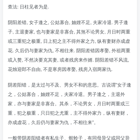
查法: 日柱见者为是.
阴阳差错, 女子逢之, 公姑寡合, 妯娌不足, 夫家冷退. 男子逢
子, 主退妻家, 也与妻家是非寡合, 其煞不论男女, 月日时两重
或三重犯之极重, 日上犯之主不得外家之力, 纵有妻财亦成虚
花. 久后仍与妻家为仇, 不相往来. 阴阳差错因孝娶, 外祖两重
或入赘, 不然决要克其妻, 或者残房来作婿. 阴阳差错不风流,
花烛迎郎不自由, 不是寒房因孝娶, 残房入宿两家仇.
阴差阳错，是太过与不及、男女不和的意思。古说谓”女子逢
之，公姑寡合，妯娌不足，夫家冷退。男子逢之，主退外
家，亦与妻家是非寡合。其杀，不论男女，月日时两重或三
重，犯之极重，只日犯之尤重，主不得外家力，纵有妻财，
亦成虚花，久后仍与妻家为仇，不相往来”。
一般带阴差阳错者有私生子、螟蛉子，有同母异父或同父异