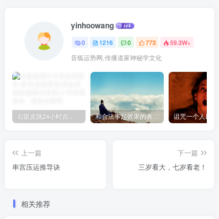
yinhoowang
0
1216
0
773
59.3W+
音狐运势网,传播道家神秘学文化
右眼皮跳24小时吉凶预兆
和合法事起效果的表现，出现这些就要留意了
上一篇
下一篇
串宫压运推导诀
三岁看大，七岁看老！
相关推荐