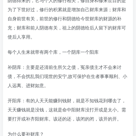
阴德得来的，它与个人的修行相关，修自身和修来世目的是
为了下世好过，修行的积累就是增加自己财库来源；财库和
自身前世有关，前世的修行和阴德给今世财库的财源的补
充；财库和前人阴德有关，祖上的阴德给后人留下的财库可
使后人享用。
每个人生来就带有两个库，一个阴库一个阳库
补阴库：主要是还清前生所欠之债，冤亲债主才不会来讨
债，不会扰乱我们现世的安宁,故可保护在生者事事顺利、小
人远离、进财如意。
开阳库：有的人天天能赚到钱财，就是不知钱花到哪去了，
天天赚钱就是没钱，这就是命中阳财库没打开或是太小。需
要打开或补齐阳财库。该还的还，该闭的闭，该开的开。
为什么要补财库？