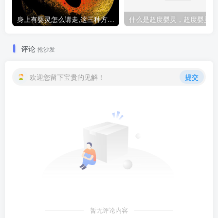
身上有婴灵怎么请走,这三种方法让你摆脱纠缠
什
评论
抢沙发
欢迎您留下宝贵的见解！
提交
暂无评论内容