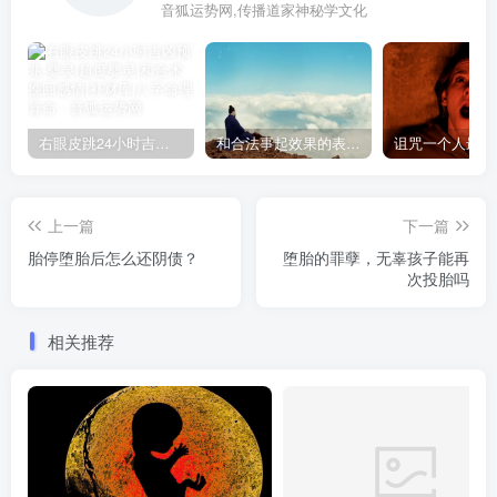
音狐运势网,传播道家神秘学文化
右眼皮跳24小时吉凶预兆
和合法事起效果的表现，出现这些就要留意了
上一篇
下一篇
胎停堕胎后怎么还阴债？
堕胎的罪孽，无辜孩子能再
次投胎吗
相关推荐