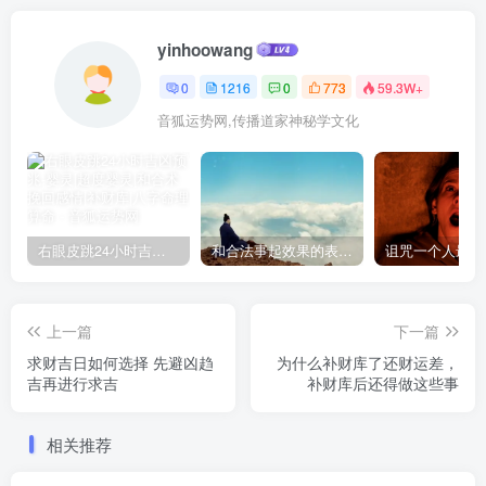
yinhoowang
0
1216
0
773
59.3W+
音狐运势网,传播道家神秘学文化
右眼皮跳24小时吉凶预兆
和合法事起效果的表现，出现这些就要留意了
上一篇
下一篇
求财吉日如何选择 先避凶趋
为什么补财库了还财运差，
吉再进行求吉
补财库后还得做这些事
相关推荐