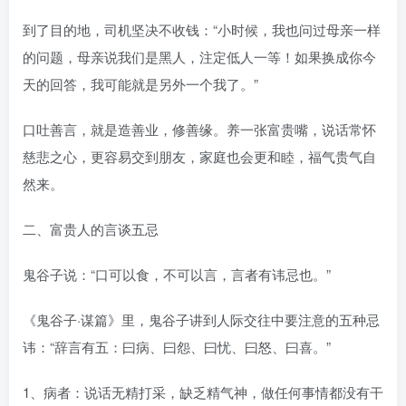
到了目的地，司机坚决不收钱：“小时候，我也问过母亲一样
的问题，母亲说我们是黑人，注定低人一等！如果换成你今
天的回答，我可能就是另外一个我了。”
口吐善言，就是造善业，修善缘。养一张富贵嘴，说话常怀
慈悲之心，更容易交到朋友，家庭也会更和睦，福气贵气自
然来。
二、富贵人的言谈五忌
鬼谷子说：“口可以食，不可以言，言者有讳忌也。”
《鬼谷子·谋篇》里，鬼谷子讲到人际交往中要注意的五种忌
讳：“辞言有五：曰病、曰怨、曰忧、曰怒、曰喜。”
1、病者：说话无精打采，缺乏精气神，做任何事情都没有干