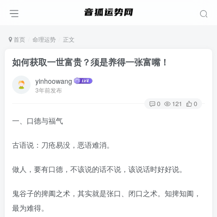
首页
命理运势
正文
如何获取一世富贵？须是养得一张富嘴！
yinhoowang
3年前发布
0
121
0
一、口德与福气
古语说：刀疮易没，恶语难消。
做人，要有口德，不该说的话不说，该说话时好好说。
鬼谷子的捭阖之术，其实就是张口、闭口之术。知捭知阖，
最为难得。