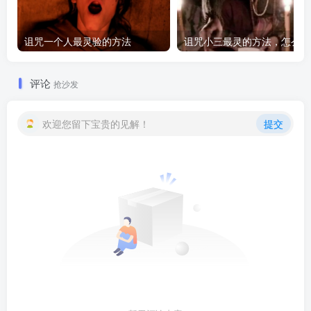
诅咒一个人最灵验的方法
诅咒
评论
抢沙发
欢迎您留下宝贵的见解！
提交