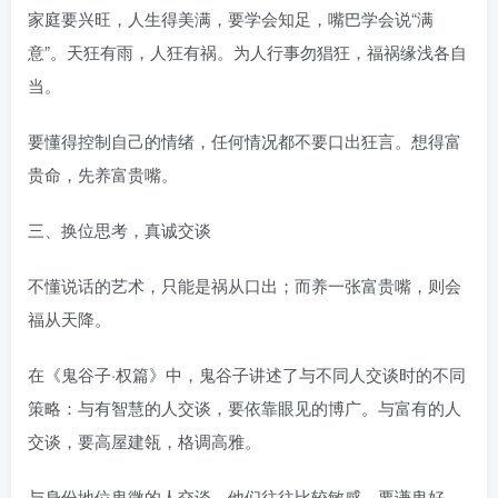
家庭要兴旺，人生得美满，要学会知足，嘴巴学会说“满
意”。天狂有雨，人狂有祸。为人行事勿猖狂，福祸缘浅各自
当。
要懂得控制自己的情绪，任何情况都不要口出狂言。想得富
贵命，先养富贵嘴。
三、换位思考，真诚交谈
不懂说话的艺术，只能是祸从口出；而养一张富贵嘴，则会
福从天降。
在《鬼谷子·权篇》中，鬼谷子讲述了与不同人交谈时的不同
策略：与有智慧的人交谈，要依靠眼见的博广。与富有的人
交谈，要高屋建瓴，格调高雅。
与身份地位卑微的人交谈，他们往往比较敏感，要谦卑好