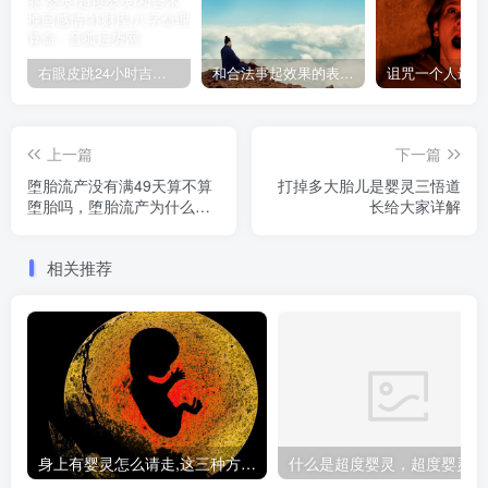
右眼皮跳24小时吉凶预兆
和合法事起效果的表现，出现这些就要留意了
上一篇
下一篇
堕胎流产没有满49天算不算
打掉多大胎儿是婴灵三悟道
堕胎吗，堕胎流产为什么要
长给大家详解
进行超度
相关推荐
身上有婴灵怎么请走,这三种方法让你摆脱纠缠
什