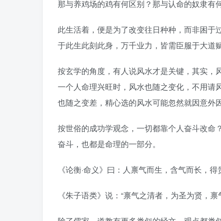
那与养鸡场的鸡有何区别？那与认命的奴隶有
此生活着，便是为了改变往日种种，而非困于
于此生此刻此身，万千业力，皆需臣服于大道赋
按玄学的角度，有人说风水才是关键，其实，
一个人命理兴旺时，风水也随之变化，不用请
也随之变差，精心选的风水可能忽然就因意外
按世俗的成功学观念，一切都靠个人奋斗改命
奋斗，也都是命理的一部分。
《论衡·命义》曰：人禀气而生，含气而长，得
《朱子语类》说：“禀气之清者，为圣为贤，禀
除了儒家，道教有更多类似的经文。观点都类