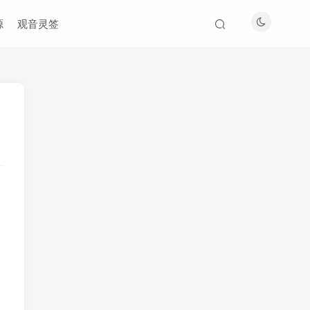
源
观音灵签
、