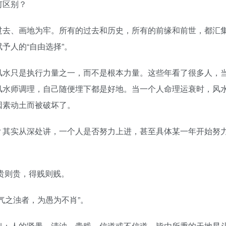
何区别？
过去、画地为牢。所有的过去和历史，所有的前缘和前世，都汇
予人的“自由选择”。
风水只是执行力量之一，而不是根本力量。这些年看了很多人，
风水师调理，自己随便埋下都是好地。当一个人命理运衰时，风
因素动土而被破坏了。
？其实从深处讲，一个人是否努力上进，甚至具体某一年开始努
贵则贵，得贱则贱。
气之浊者，为愚为不肖”。
似：人的贤愚、清浊、贵贱、信道或不信道，皆由所秉的天地星