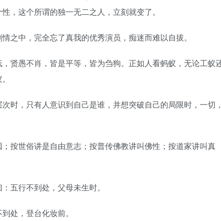
个性，这个所谓的独一无二之人，立刻就变了。
剧情之中，完全忘了真我的优秀演员，痴迷而难以自拔。
低，贤愚不肖，皆是平等，皆为刍狗。正如人看蚂蚁，无论工蚁
蚁。
层次时，只有人意识到自己是谁，并想突破自己的局限时，一切
因；按世俗讲是自由意志；按普传佛教讲叫佛性；按道家讲叫真
曰：五行不到处，父母未生时。
不到处，登台化妆前。