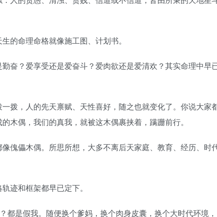
天生的命理命格就像施工图、计划书。
是勤奋？爱享受还是爱奋斗？爱肉欲还是爱清欢？其实命理中早
拨一拨，人的先天禀赋、天性喜好，随之也就变化了。你说大家
成的木偶，我们的真我，就被这木偶裹挟着，蹒跚前行。
都像傀儡木偶。所思所想，大多不离后天家庭、教育、经历、时
略轨迹和框架都早已定下。
我？都是假我。随便换个爹妈，换个肉身皮囊，换个大时代环境，