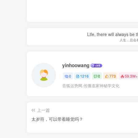
Life, there will always b
人生，总会
yinhoowang
0
1216
0
773
59.3W+
音狐运势网,传播道家神秘学文化
上一篇
太岁符，可以带着睡觉吗？