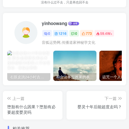
没有什么过不去，只是再也回不去
yinhoowang
0
1216
0
773
59.4W+
音狐运势网,传播道家神秘学文化
右眼皮跳24小时吉凶预兆
和合法事起效果的表现，出现这些就要留意了
上一篇
下一篇
堕胎有什么因果？堕胎有必
婴灵十年后能超度走吗？
要超度婴灵吗
相关推荐