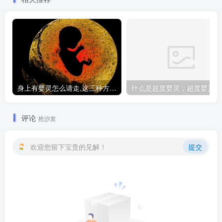
身上有婴灵怎么请走,这三种方法让你摆脱纠缠
什
评论
抢沙发
欢迎您留下宝贵的见解！
提交