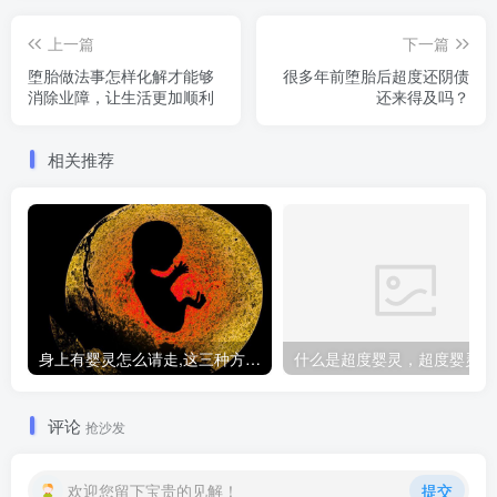
上一篇
下一篇
堕胎做法事怎样化解才能够
很多年前堕胎后超度还阴债
消除业障，让生活更加顺利
还来得及吗？
相关推荐
身上有婴灵怎么请走,这三种方法让你摆脱纠缠
什
评论
抢沙发
欢迎您留下宝贵的见解！
提交