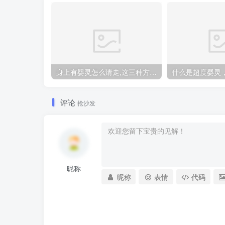
身上有婴灵怎么请走,这三种方法让你摆脱纠缠
评论
抢沙发
昵称
昵称
表情
代码