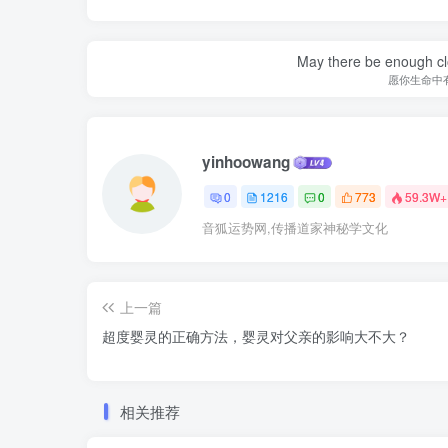
May there be enough clo
愿你生命中
yinhoowang
0
1216
0
773
59.3W+
音狐运势网,传播道家神秘学文化
上一篇
超度婴灵的正确方法，婴灵对父亲的影响大不大？
相关推荐