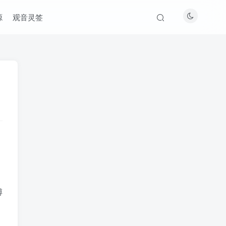
源
观音灵签
傅