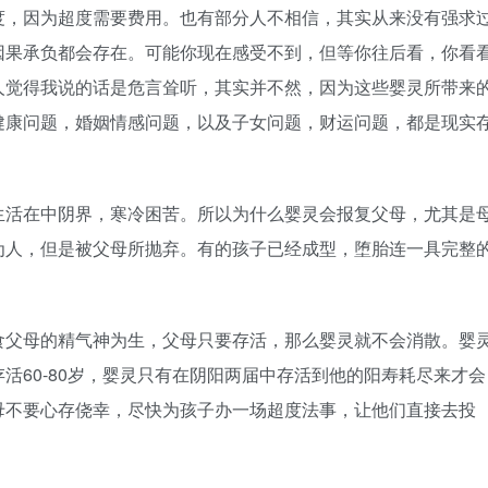
度，因为超度需要费用。也有部分人不相信，其实从来没有强求
因果承负都会存在。可能你现在感受不到，但等你往后看，你看
人觉得我说的话是危言耸听，其实并不然，因为这些婴灵所带来
健康问题，婚姻情感问题，以及子女问题，财运问题，都是现实
生活在中阴界，寒冷困苦。所以为什么婴灵会报复父母，尤其是
为人，但是被父母所抛弃。有的孩子已经成型，堕胎连一具完整
食父母的精气神为生，父母只要存活，那么婴灵就不会消散。婴
活60-80岁，婴灵只有在阴阳两届中存活到他的阳寿耗尽来才会
母不要心存侥幸，尽快为孩子办一场超度法事，让他们直接去投