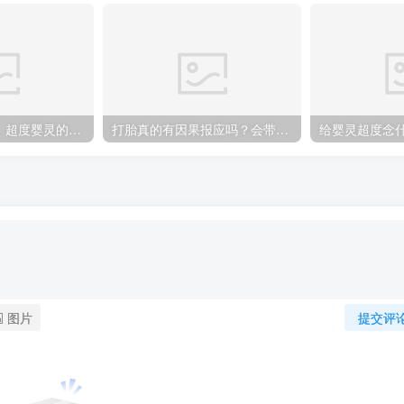
什么是超度婴灵，超度婴灵的5个步骤
打胎真的有因果报应吗？会带来厄运吗？
给婴灵超度念
图片
提交评