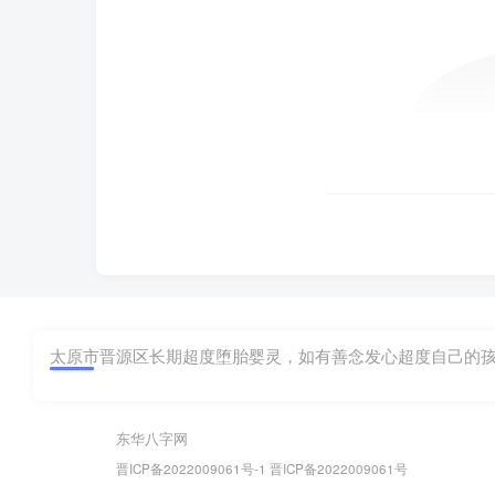
太原市晋源区长期超度堕胎婴灵，如有善念发心超度自己的孩子，
东华八字网
晋ICP备2022009061号-1
晋ICP备2022009061号