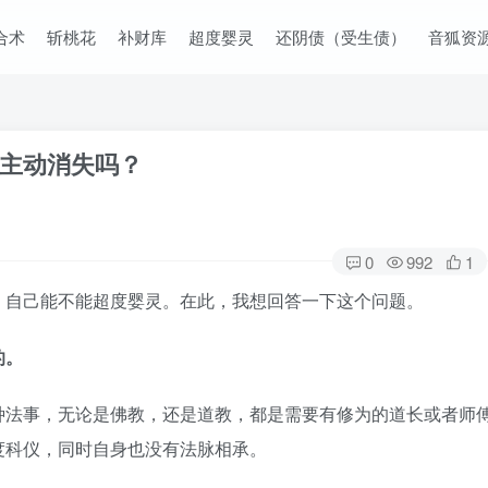
合术
斩桃花
补财库
超度婴灵
还阴债（受生债）
音狐资
主动消失吗？
0
992
1
，自己能不能超度婴灵。在此，我想回答一下这个问题。
的。
种法事，无论是佛教，还是道教，都是需要有修为的道长或者师
度科仪，同时自身也没有法脉相承。