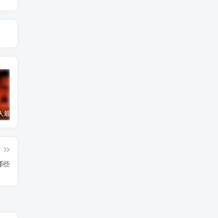
诅咒一个人最灵验的方法
诅咒小三最灵的方法，怎么诅咒一个人重病缠身，非必要请勿试验！
和合符开始起效的感觉
和
篇
哪些