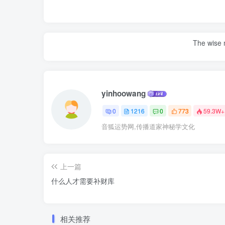
The wise m
yinhoowang
0
1216
0
773
59.3W+
音狐运势网,传播道家神秘学文化
上一篇
什么人才需要补财库
相关推荐