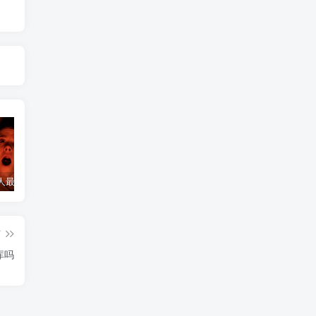
诅咒一个人最灵验的方法
诅咒小三最灵的方法，怎么诅咒一个人重病缠身，非必要请勿试验！
和合符开始起效的感觉
和
篇
库吗