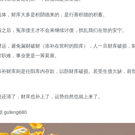
载体，财库大多是积阴德来的，是行善积德的积蓄。
清之后，冤亲债主才不会来继续讨债，扰乱我们在世的安宁。
财运，避免漏财破财（添补在世时的阳库），人一旦财库破损，
求职难，事业更是一筹莫展。
添补财库则是往阳库内存款，以防财库破损。若受生债欠缺，前
债还清了，财库也补上了，运势自然也就上来了。
feng680