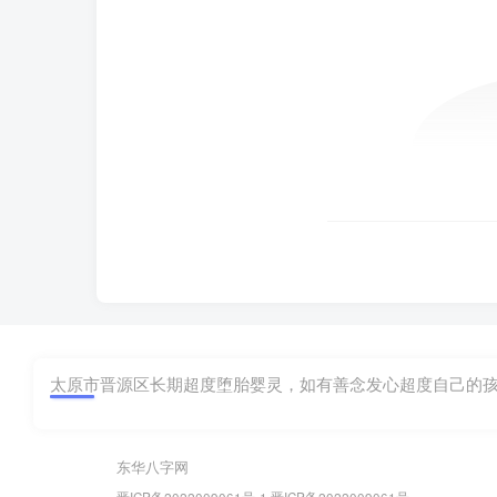
太原市晋源区长期超度堕胎婴灵，如有善念发心超度自己的孩子，
东华八字网
晋ICP备2022009061号-1
晋ICP备2022009061号