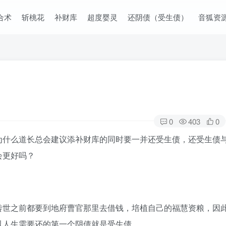
合术
斩桃花
补财库
超度婴灵
还阴债（受生债）
音狐资
0
403
0
为什么道长总会建议添补财库的同时要一并还受生债，还受生债
会更好吗？
转世之前都要到地府曹官那里去借钱，培植自己的福慧资粮，因
以人生需要还的第一个阴债就是受生债。