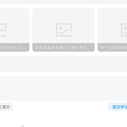
最为有效的补财库的几种方法,财运不好的人赶紧来看
补财库真的有用吗？道长为你详解道家补财库
补一次财库能
图片
提交评