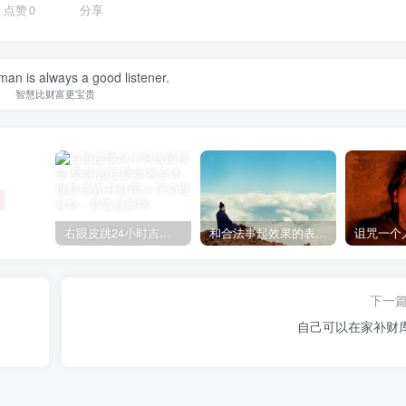
点赞
0
分享
an is always a good listener.
智慧比财富更宝贵
右眼皮跳24小时吉凶预兆
和合法事起效果的表现，出现这些就要留意了
下一
自己可以在家补财