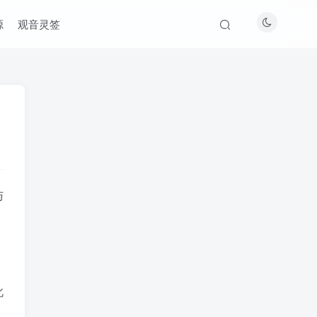
源
观音灵签
与
此