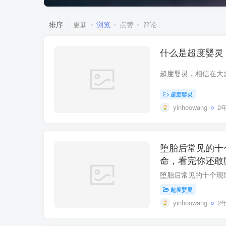
排序
更新
浏览
点赞
评论
什么是超度婴灵
超度婴灵
yinhoowang
2
堕胎后常见的十
命，看完你还敢
超度婴灵
yinhoowang
2