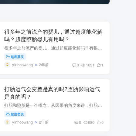
很多年之前流产的婴儿，通过超度能化解
吗？超度堕胎婴儿有用吗？
很多年之前流产的婴儿，通过超度能化解吗？有很多缘主过来咨询三悟道长，说，我大概十多年前流产了，那时候不懂事，现在进行超度还来得及吗？其实三悟道长也能够理解，年轻的时候，往往因为爱情...
超度婴灵
yinhoowang
2年前
0
1031
1
打胎运气会变差是真的吗?堕胎影响运气
是真的吗？
打胎和堕胎是一个概念，从因果的角度来讲，打胎堕胎运气变差，影响运气是真的。大家好，我是三悟道长，经历过很多婴灵事件，也给很多妈妈做过超度婴灵，今天给大家说一下这个问题，很多女性都关...
超度婴灵
yinhoowang
2年前
0
980
0