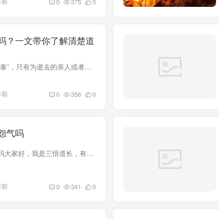
年前
0
375
0
吗？一文带你了解清楚道
俗话说得好：“阴超阳泰”，只有为逝去的亲人或者婴灵、冤亲债主等超度之后，帮助他们脱离苦难、早日投胎转世，在世的人才能够不受到负面干扰、更加顺利。然而很多人即便生活中或者事业上出现很...
年前
0
356
0
怨气吗
没成型的孩子有怨气吗大家好，我是三悟道长，有不少女性朋友，是在怀孕初期打的胎，可以说胎儿还是一个孕囊，并没有成型。所以很多人都关心这个问题，没有成型的孩子，会不会有怨气？今天，我想...
年前
0
341
0