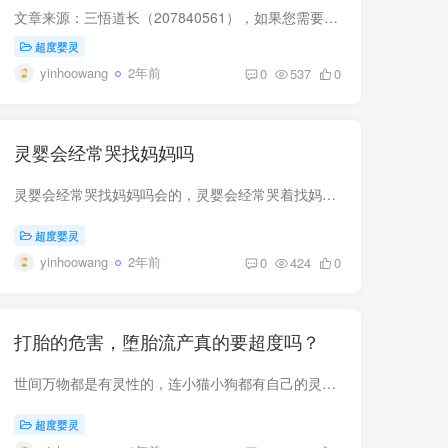
文章来源：三悟道长（207840561），如果您需要正规庙帮助超度您的孩子，可以咨询三悟道长。随着社会的发展，人们生活习惯及外来文化的影响，亲密关系的开放导致女子怀孕几率增加，大家对待堕胎...
超度婴灵
yinhoowang
2年前
0
537
0
灵婴会经常哭找妈妈吗
灵婴会经常哭找妈妈吗会的，灵婴会经常哭着找妈妈。这是毋庸置疑的！因为婴灵会根据血缘关系，找到自己的妈妈，因为作为女性，如果你有孩子，你就会知道，你现世中的孩子，都会依赖妈妈。回到家...
超度婴灵
yinhoowang
2年前
0
424
0
打胎的危害，堕胎流产真的要超度吗？
世间万物都是有灵性的，连小猫小狗都有自己的灵识，那些堕胎流产的婴灵当然也是会有灵性，只是不能够表达而已。而且堕胎的婴灵较多都是怨恨深重，一般对于妈妈们所做的事都是积攒自己的怨恨，很...
超度婴灵