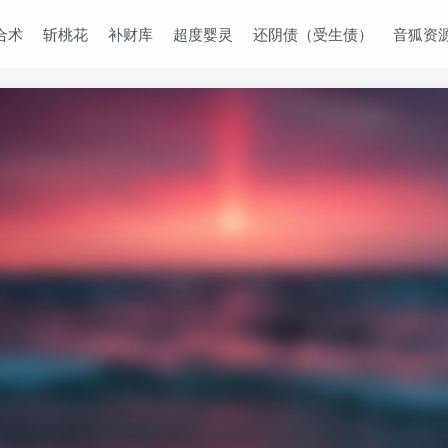
合术
斩桃花
补财库
超度婴灵
还阴债（受生债）
音狐资