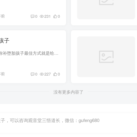
年前
0
231
0
孩子
怎么弥补堕胎的孩子弥补堕胎孩子最佳方式就是给这些堕胎孩子一个好的归宿，超度堕胎的孩子，让这些孩子能够重新转世是对这个孩子最好的慰藉。你可能会好奇，为什么要给这些孩子一个归宿。今天，...
年前
0
227
0
没有更多内容了
可以咨询观音堂三悟道长，微信：gufeng680