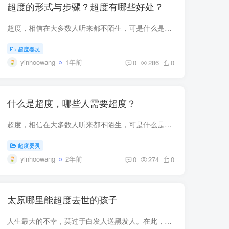
超度的形式与步骤？超度有哪些好处？
超度，相信在大多数人听来都不陌生，可是什么是超度？超度的形式？超度的作用又是什么？超度的步骤是什么？很多请了法师超度法事的人都不知道到底有什么用，因此弄明白超度是什么是非常重要的，...
超度婴灵
yinhoowang
1年前
0
286
0
什么是超度，哪些人需要超度？
超度，相信在大多数人听来都不陌生，可是什么是超度？自己是否需要参加此类法事呢？很多请了法师超度法事的人都不知道到底有什么用，因此弄明白超度是什么是非常重要的，只有明白了，才可以正确...
超度婴灵
yinhoowang
2年前
0
274
0
太原哪里能超度去世的孩子
人生最大的不幸，莫过于白发人送黑发人。在此，也希望有此情况的家长，能够节哀顺变。太原晋源区观音堂三悟师傅长期为亡人超度，为堕胎以及去世的孩子超度联系方式：19335909459微信:gufeng680...