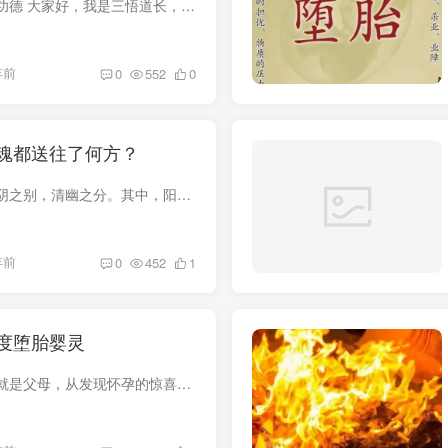
怎么样为堕胎婴儿做功德 大家好，我是三悟道长，堕胎女性，绝大多数，都对自己的孩子感到愧疚，很多人想真正弥补自己这个未出世的孩子，那么怎么样去为这些可怜的堕胎婴儿做一些功德呢？1，为...
年前
0
552
0
魂都送往了何方？
道教斋醮科仪，有阳阴之别，清幽之分。其中，阳事主要有祈福谢恩、却病延寿、迎祥纳财、解厄禳灾、祝寿庆贺等。阴事主要有开方破狱、摄召度桥、沐浴朝真、炼度施食等。道教宫观在祖师诞辰、重要...
年前
0
452
1
度堕胎婴灵
胎儿夭折第一伤害的就是父母，从发现怀孕的惊喜，到孕育过程的艰辛，其中的酸甜苦辣只有身为母亲的最是知道了，但是当自己满心期待的等待新生命的降生时，却被告知自己的孩子胎死腹中，这样的痛...