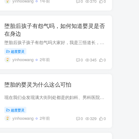
yinhoowang
1年前
0
370
0
堕胎后孩子有怨气吗，如何知道婴灵是否
在身边
堕胎后孩子孩子有怨气吗大家好，我是三悟道长，很多女性，因为年轻时候的懵懂无知，而选择堕胎，也有的是因为受到男方蛊惑而打胎堕胎，那么堕胎后这个孩子会有怨气吗？答案是有的，并且堕胎后孩...
超度婴灵
yinhoowang
2年前
0
345
0
堕胎的婴灵为什么这么可怕
现在我们会发现满大街到处都是的妇科、男科医院的广告，为什么现在妇科病、男科病这么普遍还这么难治？ 身边的朋友也有很多，才三十多岁，就是小小的妇科炎症，花好几万，好几年却总也治不好，...
超度婴灵
yinhoowang
2年前
0
329
0