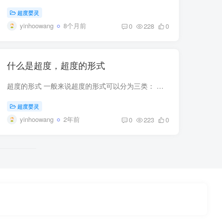
超度婴灵
yinhoowang
8个月前
0
228
0
什么是超度，超度的形式
超度的形式 一般来说超度的形式可以分为三类： 第一类十方超度，什么是十方超度？十方超度即是法事设坛把附近的各类孤魂野鬼全部招过来进行统一的超度，一般大型的法会都会有这类的超度，主要作...
超度婴灵
yinhoowang
2年前
0
223
0