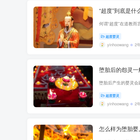
“超度”到底是什
超度婴灵
yinhoowang
2
堕胎后的怨灵一
超度婴灵
yinhoowang
2
怎么样为堕胎婴