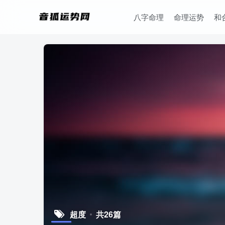
八字命理
命理运势
和
超度
共26篇