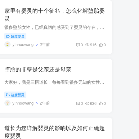
家里有婴灵的十个征兆，怎么化解堕胎婴
灵
很多堕胎女性，已经真切的感受到了婴灵的存在，也感受到了婴灵给自己所带来的不顺。但是仍然有很多人不知畏惧，仍然选择去堕胎，殊不知已经给自己埋下了恶果，因果无处不在，有因就有果，太上三...
超度婴灵
yinhoowang
2年前
0
916
0
堕胎的罪孽是父亲还是母亲
大家好，我是三悟道长，每每看到很多无知的女性选择堕胎，心里都特别难受。今天我想给大家好好回答一下这个问题，堕胎的罪孽是父亲还是母亲？我的观点是，堕胎的罪孽，主要在于母亲，其次在于父...
超度婴灵
yinhoowang
2年前
0
636
0
道长为您详解婴灵的影响以及如何正确超
度婴灵