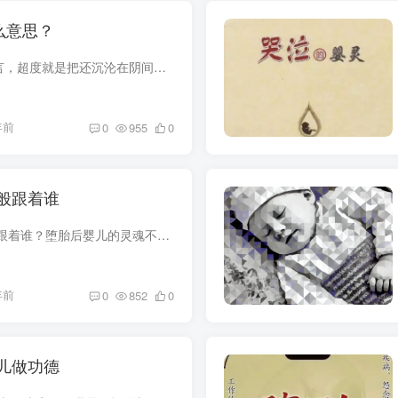
么意思？
​何谓“超度”在道教而言，超度就是把还沉沦在阴间的亡魂或者还滞留在人间的亡魂救拔出来，然后通过神仙接引，希望亡魂早日登东方青华极乐世界。​道教超度一般供奉的主神为太乙救苦天尊。太乙...
年前
0
955
0
般跟着谁
堕胎后产生的婴灵会跟着谁？堕胎后婴儿的灵魂不会消散，血脉相连，他们无处可去，只能跟着母亲或者父亲的身边去吸食他们身上的元气来壮大自己的灵识。何为婴灵？婴灵就是人工流产或者胎死腹中、...
年前
0
852
0
儿做功德