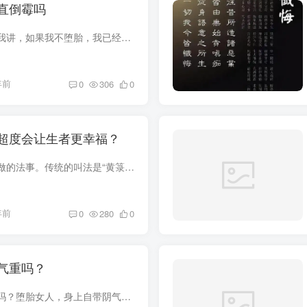
直倒霉吗
前几天有一个缘主给我讲，如果我不堕胎，我已经有三个孩子了，一个2岁，一个4岁，一个5岁，当时年级小，男朋友又在念大学，后来堕胎第二个的时候，又是和另外一个男生堕胎的，自从堕胎之后，目...
年前
0
306
0
超度会让生者更幸福？
超度是道教宫观经常做的法事。传统的叫法是“黄箓斋”，或者是炼度道场。黄箓是登记仙人名字的籍簿，黄箓斋的意思就是使亡人度为仙人。《上清灵宝大法》云：“黄箓者，开度亿曾万祖，先亡后化，...
年前
0
280
0
气重吗？
堕过胎的女人阴气重吗？堕胎女人，身上自带阴气，且阴气很重！前几天有一个女性客户来到庙里咨询事情，因为经常来庙里，我问你最近是不是堕胎了。她说你怎么知道，我说那我看的没错。因为你身上...