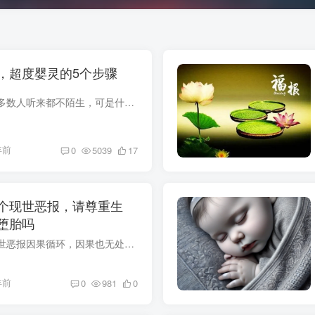
，超度婴灵的5个步骤
超度婴灵，相信在大多数人听来都不陌生，可是什么是超度？超度的形式？超度的作用又是什么？超度的步骤是什么？很多请了法师超度法事的人都不知道到底有什么用，因此弄明白超度是什么是非常重要...
年前
0
5039
17
个现世恶报，请尊重生
堕胎吗
堕胎后常见的十个现世恶报因果循环，因果也无处不在，堕胎是杀生，也是杀子行为，假如你选择了堕胎，那么以下的这十个现世恶报终将会发生，这些因果的到来，只是时间问题，请务必重视。这些现世...
年前
0
981
0