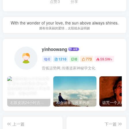
点赞
3
分享
With the wonder of your love, the sun above always shines.
拥有你美丽的爱情，太阳就永远明媚
yinhoowang
0
1216
0
773
59.5W+
音狐运势网,传播道家神秘学文化
右眼皮跳24小时吉凶预兆
和合法事起效果的表现，出现这些就要留意了
上一篇
下一篇