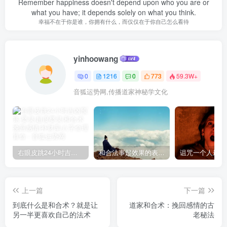
Remember happiness doesn't depend upon who you are or
what you have; it depends solely on what you think.
幸福不在于你是谁，你拥有什么，而仅仅在于你自己怎么看待
yinhoowang
0
1216
0
773
59.3W+
音狐运势网,传播道家神秘学文化
右眼皮跳24小时吉凶预兆
和合法事起效果的表现，出现这些就要留意了
上一篇
下一篇
到底什么是和合术？就是让
道家和合术：挽回感情的古
另一半更喜欢自己的法术
老秘法