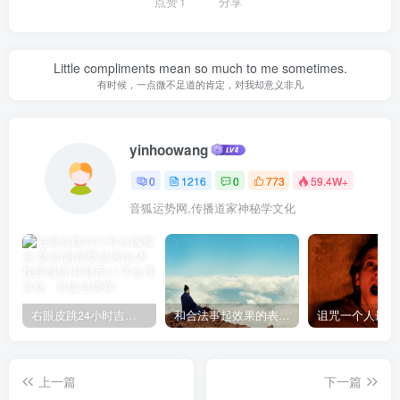
点赞
1
分享
Little compliments mean so much to me sometimes.
有时候，一点微不足道的肯定，对我却意义非凡
yinhoowang
0
1216
0
773
59.4W+
音狐运势网,传播道家神秘学文化
右眼皮跳24小时吉凶预兆
和合法事起效果的表现，出现这些就要留意了
上一篇
下一篇