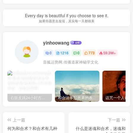
Every day is beautiful if you choose to see it.
如果你愿意去发现，其实每一天都很美
yinhoowang
0
1216
0
773
59.3W+
音狐运势网,传播道家神秘学文化
右眼皮跳24小时吉凶预兆
和合法事起效果的表现，出现这些就要留意了
上一篇
下一篇
何为和合术？和合术有几种
什么是迷魂和合术，迷魂和