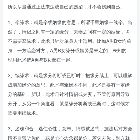
所以尽量通过正法来达成自己的愿望，才不会伤到自己。
1、牵缘术：就是牵线姻缘的意思，所谓千里姻缘一线牵。当
然了，情侣之间有一定的缘分，夫妻之间有一定的姻缘，均
不需要牵缘术，此术只针对单身人士适用。比如A男B女均单
身，一方暗恋对方，A男B女缘分或姻缘是未定的、未知的，
现用此术把A男与B女牵在一起。
2、续缘术：就是缘分将断或已断时，把缘分续上，可以理解
成增加缘分的意思。此术与牵缘术不同，此术是要有一定缘
分的基础，所以，此术只针对情侣或夫妻，不管何原因导致
分开，从另一个角度看，就是缘分将断或已断时，这时候才
需要用续缘术。
3、迷魂和合：迷住心性，意志、情感被迷惑，施法后对方会
情不自禁听你的，或是心心念念都是你，若失去你，对方就