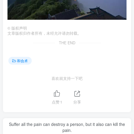
©
版权声明
文章版权归作者所有，未经允许请勿转载。
THE END
和合术
喜欢就支持一下吧
点赞
1
分享
Suffer all the pain can destroy a person, but it also can kill the
pain.