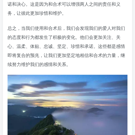
诺和决心。这是因为和合术可以增强两人之间的责任和义
务，让彼此更加珍惜和维护。
总之，当我们使用和合术后，我们会发现我们的爱人对我们
的态度和行为都发生了积极的变化。他们会更加关注、关
心、温柔、体贴、忠诚、坚定、珍惜和承诺。这些都是感情
即将复合的预兆，让我们更加坚定地相信和合术的力量，继
续努力维护我们的感情和关系。