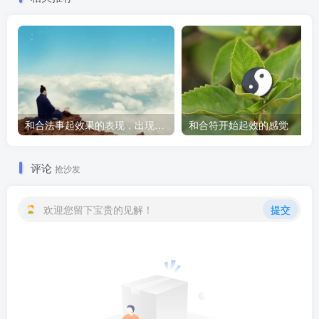
和合法事起效果的表现，出现这些就要留意了
和合符开始起效的感觉
评论
抢沙发
欢迎您留下宝贵的见解！
提交