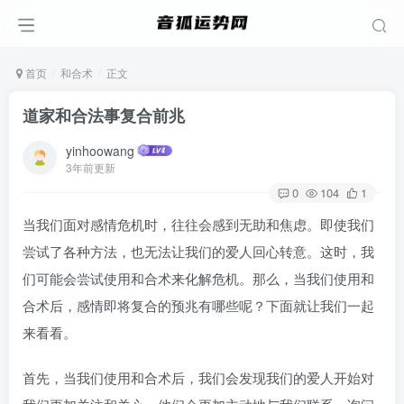
首页
和合术
正文
道家和合法事复合前兆
yinhoowang
3年前更新
0
104
1
当我们面对感情危机时，往往会感到无助和焦虑。即使我们
尝试了各种方法，也无法让我们的爱人回心转意。这时，我
们可能会尝试使用和合术来化解危机。那么，当我们使用和
合术后，感情即将复合的预兆有哪些呢？下面就让我们一起
来看看。
首先，当我们使用和合术后，我们会发现我们的爱人开始对