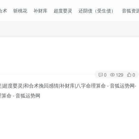
合术
斩桃花
补财库
超度婴灵
还阴债（受生债）
音狐资
0
129
0