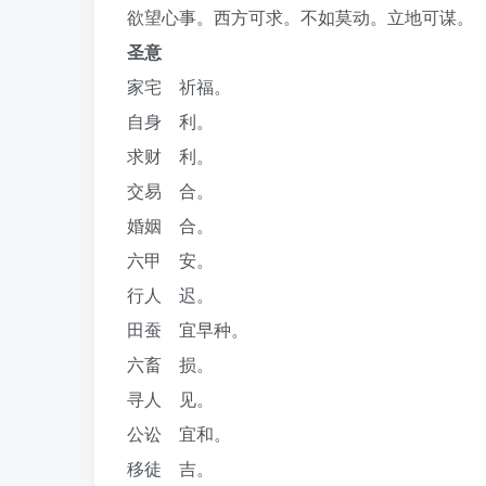
欲望心事。西方可求。不如莫动。立地可谋。
圣意
家宅 祈福。
自身 利。
求财 利。
交易 合。
婚姻 合。
六甲 安。
行人 迟。
田蚕 宜早种。
六畜 损。
寻人 见。
公讼 宜和。
移徒 吉。