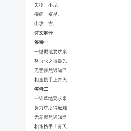
失物 不见。
疾病 禳星。
山坟 吉。
诗文解译
签诗一
一锄掘地要求泉
努力求之得最先
无意俄然遇知己
相逢携手上青天
签诗二
一锥草地要求泉
努力求之得最难
无意俄然遇知己
相逢携手上青天