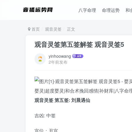
八字命理
命理运势
和
首页
观音灵签
正文
观音灵签第五签解签 观音灵签5
yinhoowang
2年前发布
观音灵签 第五签: 刘晨遇仙
吉凶: 中签
宫位：丑宫