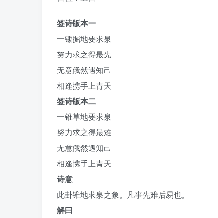
签诗版本一
一锄掘地要求泉
努力求之得最先
无意俄然遇知己
相逢携手上青天
签诗版本二
一锥草地要求泉
努力求之得最难
无意俄然遇知己
相逢携手上青天
诗意
此卦锥地求泉之象。凡事先难后易也。
解曰