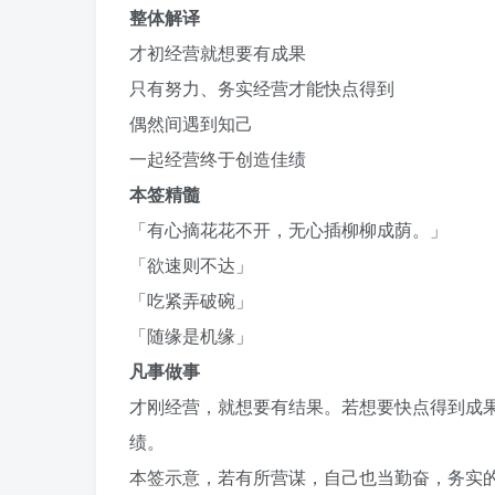
整体解译
才初经营就想要有成果
只有努力、务实经营才能快点得到
偶然间遇到知己
一起经营终于创造佳绩
本签精髓
「有心摘花花不开，无心插柳柳成荫。」
「欲速则不达」
「吃紧弄破碗」
「随缘是机缘」
凡事做事
才刚经营，就想要有结果。若想要快点得到成
绩。
本签示意，若有所营谋，自己也当勤奋，务实