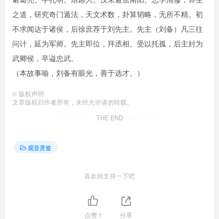
之道，研究奇门遁法，天文术数，卦算韬略，无所不精。初
不求闻达于诸侯，后徐庶荐于刘先主。先主（刘备）凡三往
问计，延为军师。先主即位，拜丞相。受以托孤，后主封为
武卿侯，卒谥忠武。
（本故事喻，刘备有眼光，善于选才。）
©
版权声明
文章版权归作者所有，未经允许请勿转载。
THE END
观音灵签
喜欢就支持一下吧
点赞
1
分享