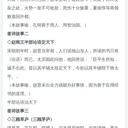
杂之处，火势一发不可收拾，死伤十分惨重，夏侯惇等将领
败逃回许都。
（本故事喻，孔明善于用人、用智治国。）
签诗故事二
◇赵韩王半部论语定天下
宋朝初年时，赵普当宰相，人们说他山东人，所读的书只有
《论语》而已。太宗因此问他，他回答说：「臣平生所知，
诚不出此。昔以其半辅太祖定天下，今欲以其半辅陛下致太
平。」
（本故事喻，赵普未出全力就能办好事情，因为善于应用经
书的道理。）
半部论语治天下
签诗故事三
◇三顾草庐（三顾茅庐）
诸葛亮。字孔明。琅琊人。汉末避居南阳。志学清修，养生