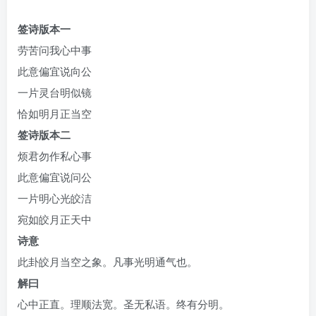
签诗版本一
劳苦问我心中事
此意偏宜说向公
一片灵台明似镜
恰如明月正当空
签诗版本二
烦君勿作私心事
此意偏宜说问公
一片明心光皎洁
宛如皎月正天中
诗意
此卦皎月当空之象。凡事光明通气也。
解曰
心中正直。理顺法宽。圣无私语。终有分明。