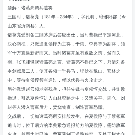
题解：诸葛亮调兵遣将
三国时，诸葛亮（181年－234年），字孔明，琅琊阳都（今
山东省沂南县）人。
诸葛亮受刘备三顾茅庐后答应出仕，当时曹操已平定河北，
决心南征，乃派遣夏侯惇为主将，于禁、李典等为副将，领
军十万直逼新野而来。当时诸葛亮虽有退敌之策，然而关
羽、张飞却轻视诸葛亮之言。诸葛亮不得已之下，乃借刘备
令剑威服二人，使其各领一千兵马，埋伏在豫山、安林之
中，等待夏侯惇领军通过，就以伏兵与火攻击之。
另外派遣赵云领老弱残兵，担任先锋与夏侯惇交战，并诈败
撤退，引诱夏侯惇进入山林窄路之中；又遣关平、周仓、刘
封等人潜入曹军后方，焚烧物资，制造曹军恐慌。
交战后，一切如诸葛亮所安排般发生。在夏侯惇与于禁领军
追击时，位于后方的李典紧急通报前方的夏侯惇，需防敌军
火攻，然而为时已晚，曹军受制于道路狭窄，又处于树木交