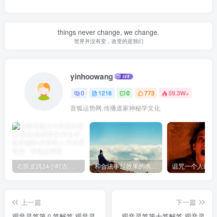
things never change, we change.
世界并没有变，改变的是我们
yinhoowang
0
1216
0
773
59.3W+
音狐运势网,传播道家神秘学文化
右眼皮跳24小时吉凶预兆
和合法事起效果的表现，出现这些就要留意了
上一篇
下一篇
观音灵签第八签解签 观音灵
观音灵签第十签解签 观音灵