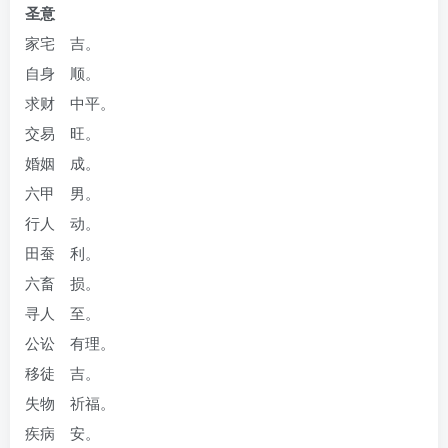
圣意
家宅 吉。
自身 顺。
求财 中平。
交易 旺。
婚姻 成。
六甲 男。
行人 动。
田蚕 利。
六畜 损。
寻人 至。
公讼 有理。
移徒 吉。
失物 祈福。
疾病 安。