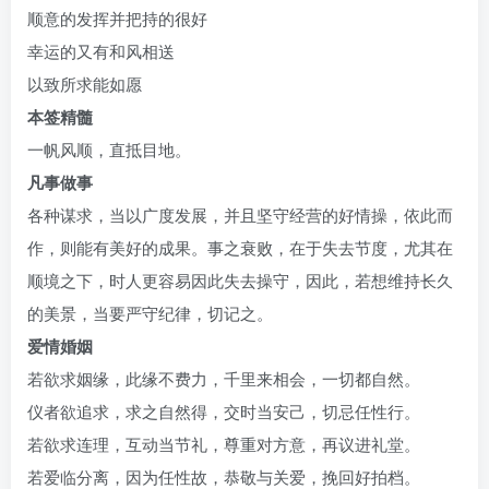
顺意的发挥并把持的很好
幸运的又有和风相送
以致所求能如愿
本签精髓
一帆风顺，直抵目地。
凡事做事
各种谋求，当以广度发展，并且坚守经营的好情操，依此而
作，则能有美好的成果。事之衰败，在于失去节度，尤其在
顺境之下，时人更容易因此失去操守，因此，若想维持长久
的美景，当要严守纪律，切记之。
爱情婚姻
若欲求姻缘，此缘不费力，千里来相会，一切都自然。
仪者欲追求，求之自然得，交时当安己，切忌任性行。
若欲求连理，互动当节礼，尊重对方意，再议进礼堂。
若爱临分离，因为任性故，恭敬与关爱，挽回好拍档。