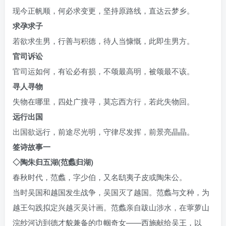
现今正帆顺，何必求变更，坚持原路线，直达云梦乡。
求孕求子
若欲求生男，行善与积德，待人当慷慨，此即生男方。
官司诉讼
官司运如何，有讼必有损，不颂最高明，被颂最不该。
寻人寻物
失物在哪里，四处广搜寻，莫忘西方行，若此失物回。
远行出国
出国欲远行，前途尽光明，守律尽发挥，前景亮晶晶。
签诗故事一
◇陶朱归五湖(范蠡归湖)
春秋时代，范蠡，字少伯，又名鸱夷子皮或陶朱公。
当时吴国和越国发生战争，吴国灭了越国。范蠡与文种，为
越王勾践拟定兴越灭吴计画。范蠡亲自跋山涉水，在薴萝山
浣纱河访到德才貌兼备的巾帼奇女——西施献给吴王，以