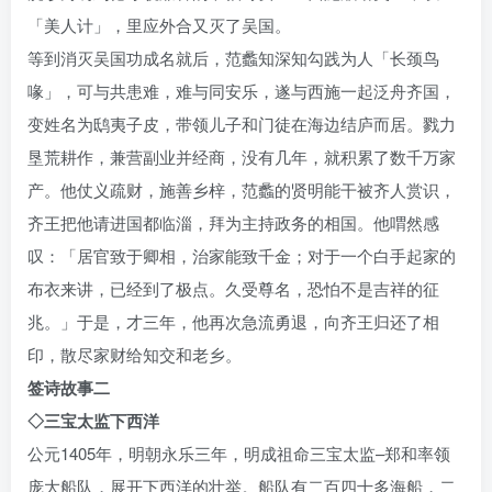
「美人计」，里应外合又灭了吴国。
等到消灭吴国功成名就后，范蠡知深知勾践为人「长颈鸟
喙」，可与共患难，难与同安乐，遂与西施一起泛舟齐国，
变姓名为鸱夷子皮，带领儿子和门徒在海边结庐而居。戮力
垦荒耕作，兼营副业并经商，没有几年，就积累了数千万家
产。他仗义疏财，施善乡梓，范蠡的贤明能干被齐人赏识，
齐王把他请进国都临淄，拜为主持政务的相国。他喟然感
叹：「居官致于卿相，治家能致千金；对于一个白手起家的
布衣来讲，已经到了极点。久受尊名，恐怕不是吉祥的征
兆。」于是，才三年，他再次急流勇退，向齐王归还了相
印，散尽家财给知交和老乡。
签诗故事二
◇三宝太监下西洋
公元1405年，明朝永乐三年，明成祖命三宝太监–郑和率领
庞大船队，展开下西洋的壮举。船队有二百四十多海船，二