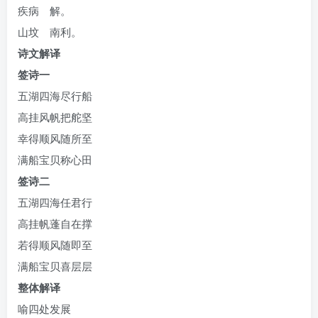
疾病 解。
山坟 南利。
诗文解译
签诗一
五湖四海尽行船
高挂风帆把舵坚
幸得顺风随所至
满船宝贝称心田
签诗二
五湖四海任君行
高挂帆蓬自在撑
若得顺风随即至
满船宝贝喜层层
整体解译
喻四处发展