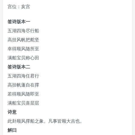
宫位：亥宫
签诗版本一
五湖四海尽行船
高挂风帆把舵坚
幸得顺风随所至
满船宝贝称心田
签诗版本二
五湖四海任君行
高挂帆蓬自在撑
若得顺风随即至
满船宝贝喜层层
诗意
此卦顺风撑船之象。凡事皆顺大吉也。
解曰