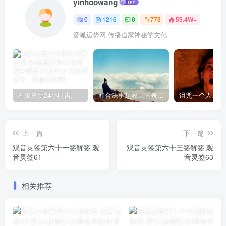
yinhoowang
0
1216
0
773
59.4W+
音狐运势网,传播道家神秘学文化
右眼皮跳24小时吉凶预兆
和合法事起效果的表现，出现这些就要留意了
上一篇
下一篇
观音灵签第六十一签解签 观
观音灵签第六十三签解签 观
音灵签61
音灵签63
相关推荐