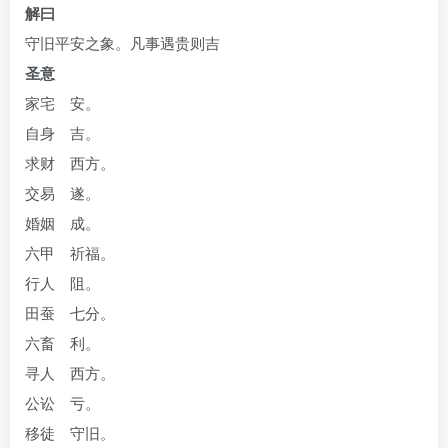
解曰
守旧平安之象。凡事遇贵则吉
圣意
家宅 安。
自身 吉。
求财 西方。
交易 遂。
婚姻 成。
六甲 祈福。
行人 阻。
田蚕 七分。
六畜 利。
寻人 西方。
公讼 亏。
移徒 守旧。