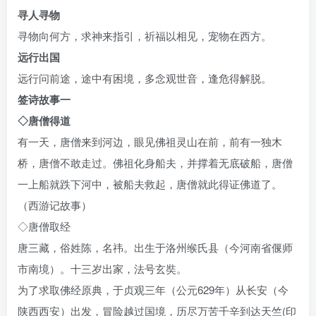
寻人寻物
寻物向何方，求神来指引，祈福以相见，宠物在西方。
远行出国
远行问前途，途中有困境，多念观世音，逢危得解脱。
签诗故事一
◇唐僧得道
有一天，唐僧来到河边，眼见佛祖灵山在前，前有一独木
桥，唐僧不敢走过。佛祖化身船夫，并撑着无底破船，唐僧
一上船就跌下河中，被船夫救起，唐僧就此得证佛道了。
（西游记故事）
◇唐僧取经
唐三藏，俗姓陈，名祎。出生于洛州缑氏县（今河南省偃师
市南境）。十三岁出家，法号玄奘。
为了求取佛经原典，于贞观三年（公元629年）从长安（今
陕西西安）出发，冒险越过国境，历尽万苦千辛到达天竺(印