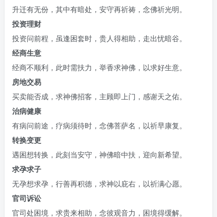
升迁有无份，其中有暗处，安守再祈祷，念佛祈光明。
投资理财
投资问前程，虽逢困套时，贵人得相助，走出忧暗谷。
经商生意
经商不顺利，此时需扶力，举香求神佛，以求好生意。
房地交易
买卖能否成，求神佛招客，主顾即上门，感谢天之佑。
治病健康
有病问前途，疗病须待时，念佛菩萨名，以祈早康复。
转换变更
遇困想转换，此刻当安守，神佛暗中扶，迎向新希望。
求孕求子
无孕想求孕，行善再积德，求神以庇右，以祈满心愿。
官司诉讼
官司处困境，求贵来相助，念彼观音力，困境得缓解。