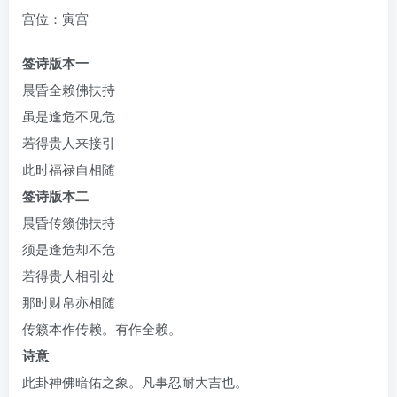
宫位：寅宫
签诗版本一
晨昏全赖佛扶持
虽是逢危不见危
若得贵人来接引
此时福禄自相随
签诗版本二
晨昏传籁佛扶持
须是逢危却不危
若得贵人相引处
那时财帛亦相随
传籁本作传赖。有作全赖。
诗意
此卦神佛暗佑之象。凡事忍耐大吉也。