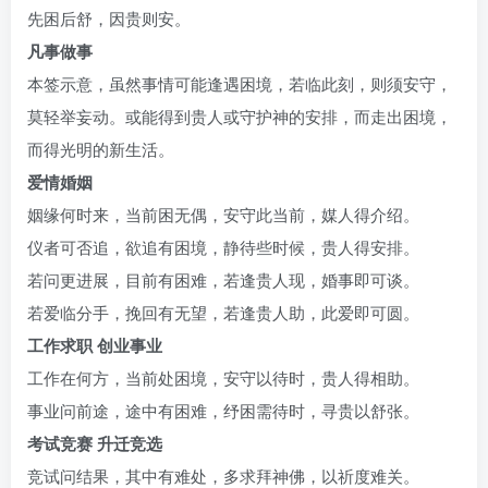
先困后舒，因贵则安。
凡事做事
本签示意，虽然事情可能逢遇困境，若临此刻，则须安守，
莫轻举妄动。或能得到贵人或守护神的安排，而走出困境，
而得光明的新生活。
爱情婚姻
姻缘何时来，当前困无偶，安守此当前，媒人得介绍。
仪者可否追，欲追有困境，静待些时候，贵人得安排。
若问更进展，目前有困难，若逢贵人现，婚事即可谈。
若爱临分手，挽回有无望，若逢贵人助，此爱即可圆。
工作求职 创业事业
工作在何方，当前处困境，安守以待时，贵人得相助。
事业问前途，途中有困难，纾困需待时，寻贵以舒张。
考试竞赛 升迁竞选
竞试问结果，其中有难处，多求拜神佛，以祈度难关。