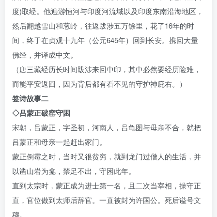
度)取经。他遍游恒河与印度河流域以及印度东南沿海地区，
然后翻越雪山和葱岭，往返跋涉五万馀里，花了16年的时
间，终于在贞观十九年（公元645年）回到长安。携回大量
佛经，并译成中文。
（唐三藏经历长时间跋涉来回中印，其中必然要经历险难，
而能平安返回，因为背后都有看不见的守护神庇右。）
签诗故事二
◇吕蒙正破窑守困
宋朝，吕蒙正，字圣初，河南人，吕龟图与母亲不合，就把
吕蒙正和母亲一起赶出家门。
蒙正倒霉之时，当时又很贫穷，就到龙门过僧人的生活，并
以凿山岩为龛，禁足不出，守困此年。
直到太宗时，蒙正成为进士第一名，且二次当宰相，操守正
直，官位做到太师后辞官。一直被封为许国公。死后谥号文
穆。