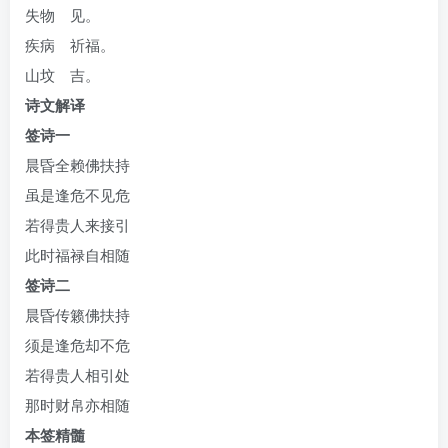
失物 见。
疾病 祈福。
山坟 吉。
诗文解译
签诗一
晨昏全赖佛扶持
虽是逢危不见危
若得贵人来接引
此时福禄自相随
签诗二
晨昏传籁佛扶持
须是逢危却不危
若得贵人相引处
那时财帛亦相随
本签精髓