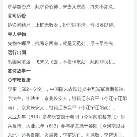
求孕能否成，此求费心神，来去又东西，终究不如意。
官司诉讼
诉讼问结局，上庭无数次，说理讲不清，亏损难以避。
寻人寻物
失物在哪里，找遍东西南，就是无觅处，原来早空去。
远行出国
出国问前途，飞来又飞去，不着伸展处，此刻非良机。
签诗故事一
◇李密反唐
李密（582～619），中国隋末农民起义中瓦岗军后期领袖。
字法主。字法主，京兆长安人，祖籍辽东襄平（今辽宁辽阳
南）。京兆长安人，祖籍辽东襄平（今辽宁辽阳南）。
大业九年（613）参与杨玄感于黎阳（今河南浚县东北）起
兵反隋。大业九年（613）参与杨玄感于黎阳（今河南浚县
东北）起兵反隋。玄感败，李密逃亡。玄感败，李密逃亡。