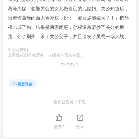
葛瑾为媒，想娶关公的女儿做自己的儿媳妇。关公知道后，
当着诸葛瑾的面大骂孙权，说：「虎女焉能嫁犬子！」把孙
权比成了狗。结果是两家闹翻，孙权派吕蒙抄了关公的后
路，夺了荆州，杀了关公父子，并且引发了吴蜀一场大战。
©
版权声明
文章版权归作者所有，未经允许请勿转载。
THE END
观音灵签
喜欢就支持一下吧
点赞
0
分享