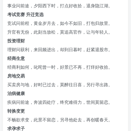
事业问前途，夕阳西下时，打点好收拾，退身隐江湖。
考试竞赛 升迁竞选
竞试问前程，黄金岁月去，如今不如旧，打包归故里。
升官有无份，此刻当放松，莫追高官作，让与年轻人。
投资理财
理财问获利，来回频进出，却到日暮时，赶紧退股市。
经商生意
经商利如何，叱咤曾一时，好景已不再，打烊好收拾。
房地交易
买卖房与地，好时已过去，莫醉往日喜，另行寻出路。
治病健康
疾病问前途，奔波四处疗，终究难得力，世间莫留恋。
ww
转换变更
不畅欲求变，此景不留恋，另寻他处去，再创暖春天。
求孕求子