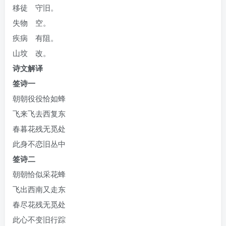
移徒 守旧。
失物 空。
疾病 有阻。
山坟 改。
诗文解译
签诗一
朝朝役役恰如蜂
飞来飞去西复东
春暮花残无觅处
此身不恋旧丛中
签诗二
朝朝恰似采花蜂
飞出西南又走东
春尽花残无觅处
此心不变旧行踪