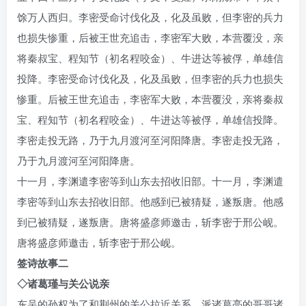
馀万人西归。李密受命讨伐化及，化及虽败，但李密的兵力
也损失惨重，后被王世充追击，李密军大败，本营覆没，亲
将秦叔宝、程知节（初名程咬金）、牛进达等被俘，单雄信
投降。李密受命讨伐化及，化及虽败，但李密的兵力也损失
惨重。后被王世充追击，李密军大败，本营覆没，亲将秦叔
宝、程知节（初名程咬金）、牛进达等被俘，单雄信投降。
李密走投无路，乃于九月渡河至河阳降唐。李密走投无路，
乃于九月渡河至河阳降唐。
ww
十一月，李渊遣李密等到山东去招收旧部。十一月，李渊遣
李密等到山东去招收旧部。他感到已被猜疑，遂叛唐。他感
到已被猜疑，遂叛唐。唐将盛彦师邀击，斩李密于邢公岘。
唐将盛彦师邀击，斩李密于邢公岘。
签诗故事二
◇诸葛瑾与关公说亲
东吴的孙权为了和荆州的关公拉近关系，派诸葛亮的哥哥诸