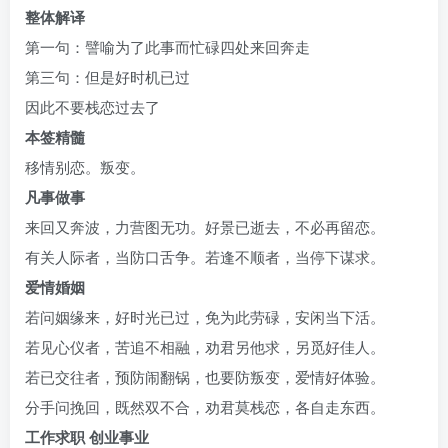
整体解译
第一句：譬喻为了此事而忙碌四处来回奔走
第三句：但是好时机已过
因此不要栈恋过去了
本签精髓
移情别恋。叛变。
凡事做事
来回又奔波，力营图无功。好景已逝去，不必再留恋。
有关人际者，当防口舌争。若逢不顺者，当停下谋求。
爱情婚姻
若问姻缘来，好时光已过，免为此劳碌，安闲当下活。
若见心仪者，苦追不相融，劝君另他求，另觅好佳人。
若已交往者，预防闹翻锅，也要防叛变，爱情好体验。
分手问挽回，既然双不合，劝君莫栈恋，各自走东西。
工作求职 创业事业