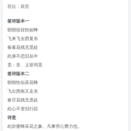
宫位：辰宫
签诗版本一
朝朝役役恰如蜂
飞来飞去西复东
春暮花残无觅处
此身不恋旧丛中
觅：音、义皆同觅
签诗版本二
朝朝恰似采花蜂
飞出西南又走东
春尽花残无觅处
此心不变旧行踪
诗意
此卦蜜蜂采花之象。凡事劳心费力也。