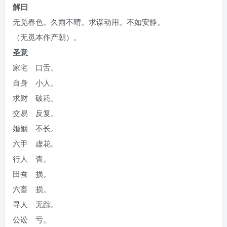
解曰
无觅春色。久雨不晴。求谋动用。不如安静。
（无觅本作产朝）。
圣意
家宅 口舌。
自身 小人。
求财 破耗。
交易 反复。
婚姻 不长。
六甲 虚花。
行人 杳。
田蚕 损。
六畜 损。
寻人 无踪。
公讼 亏。