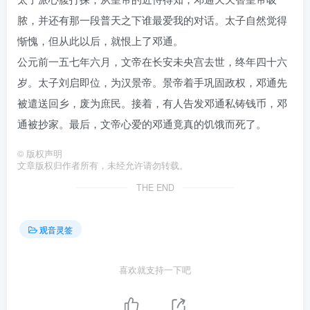
脓，并还有那一段普天之下谁最爱我的对话。太子自然觉得
惭愧，但从此以后，就恨上了邓通。
公元前一五七年六月，文帝在长安未央宫去世，终年四十六
岁。太子刘启即位，为汉景帝。景帝着手巩固政权，邓通先
被遣送回乡，废为庶民。接着，有人告发邓通私铸钱币，邓
通被抄家。最后，文帝心爱的邓通竟真的饥饿而死了。
©
版权声明
文章版权归作者所有，未经允许请勿转载。
THE END
观音灵签
喜欢就支持一下吧