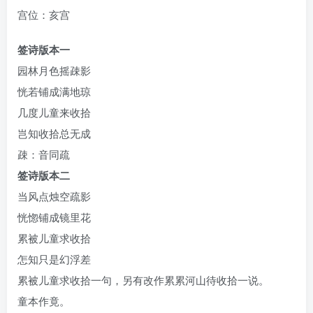
宫位：亥宫
签诗版本一
园林月色摇疎影
恍若铺成满地琼
几度儿童来收拾
岂知收拾总无成
疎：音同疏
签诗版本二
当风点烛空疏影
恍惚铺成镜里花
累被儿童求收拾
怎知只是幻浮差
累被儿童求收拾一句，另有改作累累河山待收拾一说。
童本作竟。