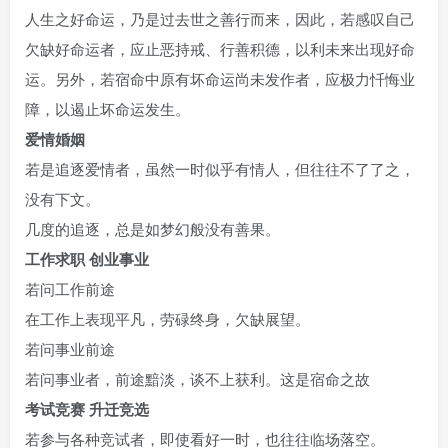
人生之好命运，乃是过去世之善行而来，因此，若感叹自己
欠缺好命运者，应止恶持戒、行善积德，以利未来出现好命
运。另外，若宿命中原有坏命运尚未发作者，应极力忏悔业
障，以遏止坏命运发生。
爱情婚姻
若是追逐爱情者，虽然一时似乎有情人，但往往不了了之，
没有下文。
几度的追逐，总是如梦幻般没有善果。
工作求职 创业事业
若问工作前途
在工作上表现平凡，劳碌终身，欠缺展望。
若问事业前途
若问事业者，前途黯淡，谈不上获利。这是宿命之故
考试竞赛 升迁竞选
若参与各种竞试者，即使看好一时，也往往临场落空。