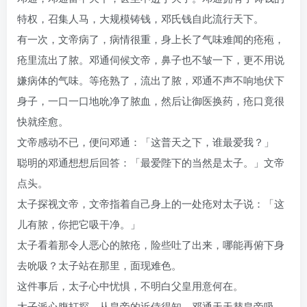
特权，召集人马，大规模铸钱，邓氏钱自此流行天下。
有一次，文帝病了，病情很重，身上长了气味难闻的疮疱，
疮里流出了脓。邓通伺候文帝，鼻子也不皱一下，更不用说
嫌病体的气味。等疮熟了，流出了脓，邓通不声不响地伏下
身子，一口一口地吮净了脓血，然后让御医换药，疮口竟很
快就痊愈。
文帝感动不已，便问邓通：「这普天之下，谁最爱我？」
聪明的邓通想想后回答：「最爱陛下的当然是太子。」文帝
点头。
太子探视文帝，文帝指着自己身上的一处疮对太子说：「这
儿有脓，你把它吸干净。」
太子看着那令人恶心的脓疮，险些吐了出来，哪能再俯下身
去吮吸？太子站在那里，面现难色。
这件事后，太子心中忧惧，不明白父皇用意何在。
太子派心腹打探，从皇帝的近侍得知，邓通天天替皇帝吸