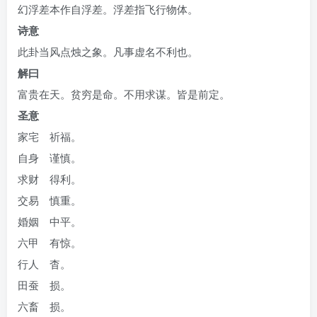
幻浮差本作自浮差。浮差指飞行物体。
诗意
此卦当风点烛之象。凡事虚名不利也。
解曰
富贵在天。贫穷是命。不用求谋。皆是前定。
圣意
家宅 祈福。
自身 谨慎。
求财 得利。
交易 慎重。
婚姻 中平。
六甲 有惊。
行人 杳。
田蚕 损。
六畜 损。