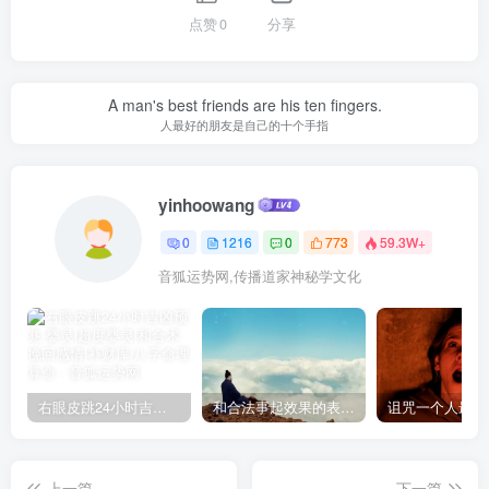
点赞
0
分享
A man's best friends are his ten fingers.
人最好的朋友是自己的十个手指
yinhoowang
0
1216
0
773
59.3W+
音狐运势网,传播道家神秘学文化
右眼皮跳24小时吉凶预兆
和合法事起效果的表现，出现这些就要留意了
上一篇
下一篇