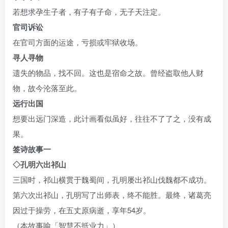
若想求孕生子者，有子有子命，无子天注定。
官司诉讼
在官司方面的运途，亏损或牢狱收场。
寻人寻物
遗失的物品，找不回。这也是宿命之故。曾经盗取他人财
物，故今沦落至此。
远行出国
想要出远门深造，此计画看似虽好，往往不了了之，没有成
果。
本文来三通起名网
签诗故事一
◇孔明六出祁山
三国时，祁山横贯于魏蜀间，孔明屡出祁山伐魏都不成功。
第六次出祁山，孔明写了出师表，终不能胜。最终，诸葛亮
因过于操劳，在五丈原病逝，享年54岁。
（本故事喻「智慧不抵业力」）