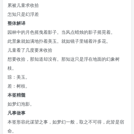
累被儿童求收拾
怎知只是幻浮差
整体解译
园林中的月色摇曳着影子。当风点蜡烛的影子摇晃着。
此景象就如满地扑着美玉。就如镜子里铺着许多花。
儿童看了几度要来收拾
想要收拾，那知道却没有。那知这只是浮在地面的幻象树
枝。
琼：美玉。
差：树枝。
本签精髓
如梦幻泡影。
凡事做事
本签形容此谋望之事，如梦幻一般，取之不可得，此皆是宿
命。