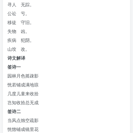
寻人 无踪。
公讼 亏。
移徒 守旧。
失物 凶。
疾病 犯阴。
山坟 改。
诗文解译
签诗一
园林月色摇疎影
恍若铺成满地琼
几度儿童来收拾
岂知收拾总无成
签诗二
当风点烛空疏影
恍惚铺成镜里花