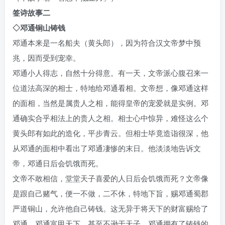
签诗故事二
◇邓通铜山铸钱
邓通本来是一名船夫（黄头郎），因为符合汉文帝梦中预
兆，因而受到宠幸。
邓通小人得志，自然十分得意。有一天，文帝派心腹召来一
位道法高深的相士，特地给邓通看相。文帝想，像邓通这样
的面相，当然是属贵人之相，能得皇帝的宠爱就是实例。邓
通确实合乎相法上的贵人之相。相士心中惊异，难怪这么个
黄头郎有如此的造化，平步青云。但相士毕竟造诣很深，他
从邓通的面相中看出了邓通凄惨的末日。他淡淡地告诉文
帝，邓通日后会饥饿而死。
文帝不敢相信，堂堂天子喜爱的人日后会饥饿而死？文帝像
是跟自己赌气，便一不做，二不休，特地下旨，赐邓通蜀郡
严道铜山，允许他自己铸钱。这无异于将天下的财富赐给了
邓通，邓通富甲天下，甚至不逊于天子。邓通拥有了铸钱的