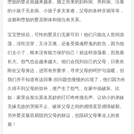
堕胎的婴灵就越来越多。随之而来的妇科病、男科病、活着
的小孩子无名病、小孩子多灾多难，父母的各种灾祸等等，
这都和堕胎的婴灵附体和报仇有关系。
宝宝堕掉后，可怜的婴灵们无家可归！他们只能在人世间游
荡，没吃没穿，又冷又饿，还备受孤魂野鬼的欺负，因为他
们太小了，根本没有能力保护自己！就这样游荡着，煎熬着
长大。怨气也会越来越大。他们会找到自己的父母，日夜依
附在父母身边，进而有所要求，寻求父母的呵护与温暖，但
我们并不知道有这回事,但问题也慢慢的出现了，他们因为长
久得不到父母的弥补，便产生了怨气，在家中搞破坏。比
如：家里会发出莫名其妙的叮叮咚咚撞击声、让幼小的弟妹
无缘无故的哭闹不止、破坏父母之间的感情直至感情破裂。
另外婴灵最容易阻挡父母的财运，也阻碍父母事业上的发
展！