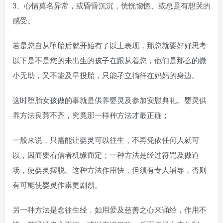
3、心情莫名异常，或昏昏沉沉，恍恍惚惚、或总是有想哭的
感受。
若是您自从堕胎后就开始有了以上表现，那您就要好好思考
以下是不是您的未出生的孩子在跟从着您，他们是那么的微
小无助，又不能及早投胎，只能孑立徜徉在妈妈的身边。
这时堕胎女孩做的事就是供养婴灵及参加安慰典礼。婴灵供
养方法良莠不齐，究竟那一样种方法才最正确；
一般来说，只需能让婴灵可以往生，不再凭依任何人就可
以，因而要看信者机缘而定；一种方法是经过符咒及做道
场，使婴灵摆脱。这种方法作用快，但须有专人辅导，否则
有可能使婴灵作祟更剧烈。
另一种方法是念往生经，如用爱及慈善之心来诵经，作用不