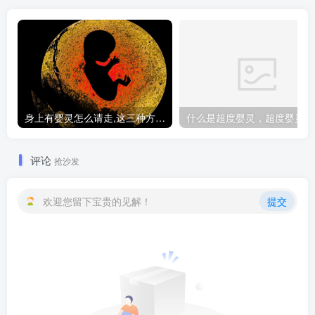
身上有婴灵怎么请走,这三种方法让你摆脱纠缠
什
评论
抢沙发
欢迎您留下宝贵的见解！
提交