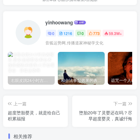
yinhoowang
0
1216
0
773
59.3W+
音狐运势网,传播道家神秘学文化
右眼皮跳24小时吉凶预兆
和合法事起效果的表现，出现这些就要留意了
上一篇
下一篇
超度堕胎婴灵，就是给自己
堕胎20年了灵婴还在吗？尽
积累福报
早超度婴灵，真诚忏悔
相关推荐