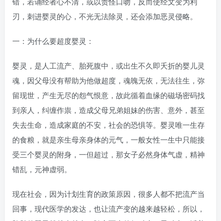
错，若诵经者心不清，或以责怪口吻，反而使经文变为利
刃，刺进婴灵的心，不光无法除灵，还会添加恶灵侵略。
一：为什么要超度婴灵：
婴灵，是人工流产、胎死腹中，或出生不久即夭折的婴儿灵
魂，因父母没有帮助为他做超度，魂魄无依，无法往生，弥
留现世，产生无尽的怨气恨意，故此循着血缘的磁场密码找
到亲人，纠缠作祟，造成父母兄弟姐妹的伤害、意外，甚至
失去生命，造成家庭的不安，社会的恐惧等。婴灵唯一生存
的食粮，就是亲生母亲身体的元气，一般女性一生中只能接
受三个婴灵的附身，一但超过，那女子必然身体气虚，精神
错乱，元神虚弱。
现在社会，因为计划生育的政策原因，很多人都不把流产当
回事，现代医学的发达，也让流产变的越来越轻松，所以，