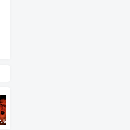
诅咒一个人最灵验的方法
诅咒小三最灵的方法，怎么诅咒一个人重病缠身，非必要请勿试验！
和合符开始起效的感觉
和