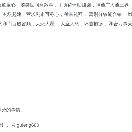
圣道童心，嬉笑世间离散事，手执荷盒助团圆，神通广大通三界
 玄坛起建，营求利市可称心，稽首礼拜， 离别分钗能合钿， 
人和而百般皆顺，大悲大愿， 大圣大慈，怀道抱德， 和合万事
缘分的事情。
 gufeng680