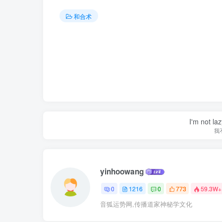
和合术
I'm not la
我
yinhoowang
0
1216
0
773
59.3W+
音狐运势网,传播道家神秘学文化