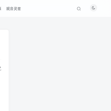
源
观音灵签
咒