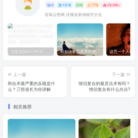
0
1216
0
773
59.3W+
音狐运势网,传播道家神秘学文化
右眼皮跳24小时吉凶预兆
和合法事起效果的表现，出现这些就要留意了
上一篇
下一篇
和合术最严重的反噬是什
情侣复合的最灵法术有吗？
么？三悟道长为你讲解
情侣复合有什么办法?
相关推荐