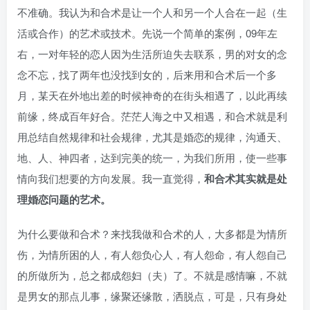
不准确。我认为和合术是让一个人和另一个人合在一起（生
活或合作）的艺术或技术。先说一个简单的案例，09年左
右，一对年轻的恋人因为生活所迫失去联系，男的对女的念
念不忘，找了两年也没找到女的，后来用和合术后一个多
月，某天在外地出差的时候神奇的在街头相遇了，以此再续
前缘，终成百年好合。茫茫人海之中又相遇，和合术就是利
用总结自然规律和社会规律，尤其是婚恋的规律，沟通天、
地、人、神四者，达到完美的统一，为我们所用，使一些事
情向我们想要的方向发展。我一直觉得，
和合术其实就是处
理婚恋问题的艺术。
为什么要做和合术？来找我做和合术的人，大多都是为情所
伤，为情所困的人，有人怨负心人，有人怨命，有人怨自己
的所做所为，总之都成怨妇（夫）了。不就是感情嘛，不就
是男女的那点儿事，缘聚还缘散，洒脱点，可是，只有身处