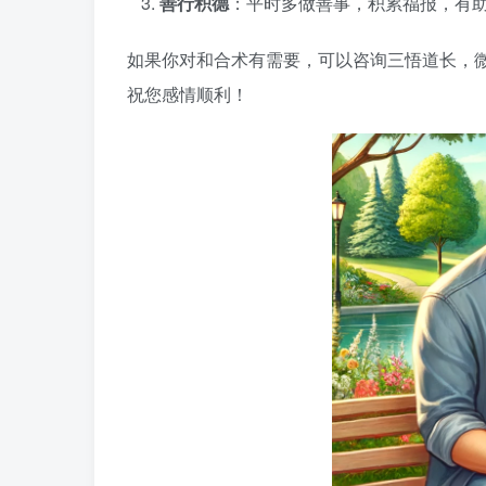
善行积德
：平时多做善事，积累福报，有
如果你对和合术有需要，可以咨询三悟道长，微号
祝您感情顺利！