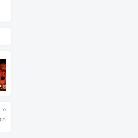
诅咒一个人最灵验的方法
诅咒小三最灵的方法，怎么诅咒一个人重病缠身，非必要请勿试验！
和合符开始起效的感觉
和
篇
合术