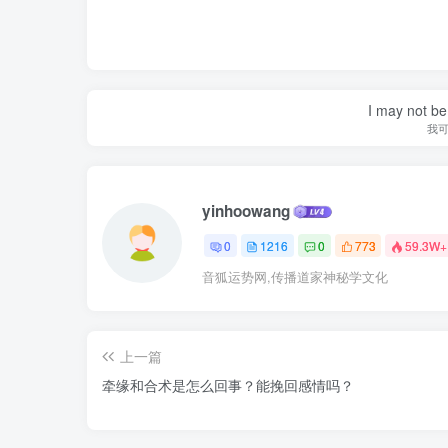
I may not be 
我
yinhoowang
0
1216
0
773
59.3W+
音狐运势网,传播道家神秘学文化
上一篇
牵缘和合术是怎么回事？能挽回感情吗？