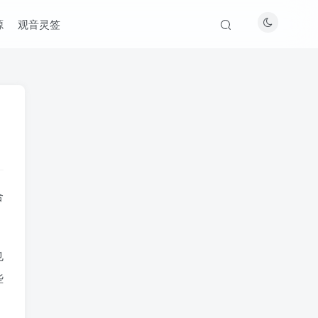
源
观音灵签
合
也
些