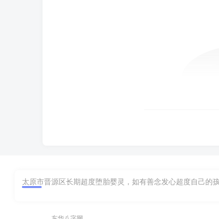
太原市晋源区长期超度堕胎婴灵，如有善念发心超度自己的孩子，
东华八字网