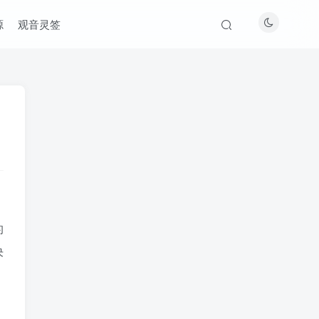
源
观音灵签
的
决