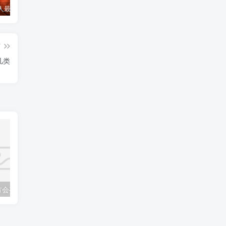
诅咒一个人最灵验的方法
诅咒小三最灵的方法，怎么诅咒一个人重病缠身，非必要请勿试验！
和合符开始起效的感觉
和
篇
几类
方会有什么反应
和合术怎样是见效了