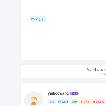
和合术
Mankind is ma
一个
yinhoowang
0
1216
0
773
59.3W+