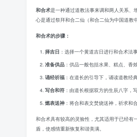
和合术
是一种通过道教法事来调和两人关系、
心是通过祭拜和合二仙（和合二仙为中国道教
和合术的步骤：
择吉日
：选择一个黄道吉日进行和合术法
准备供品
：供品一般包括水果、糕点、香
诵经祈福
：在道长的引导下，诵读道教经
写合和符
：由道长根据双方的生辰八字，
燃表送神
：将合和表文焚烧送神，祈求和
和合术具有较高的灵验性，尤其适用于已经有
盾，使感情重新恢复和谐美满。