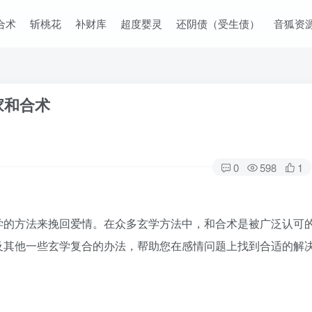
合术
斩桃花
补财库
超度婴灵
还阴债（受生债）
音狐资
家和合术
0
598
1
学的方法来挽回爱情。在众多玄学方法中，和合术是被广泛认可
及其他一些玄学复合的办法，帮助您在感情问题上找到合适的解