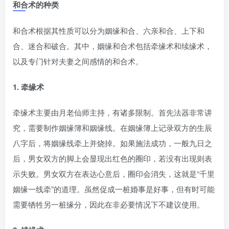
和合术的种类
和合术根据其性质可以分为姻缘和合、六亲和合、上下和
合、迷合和破合。其中，姻缘和合术包括牵缘术和续缘术，
以及专门针对夫妻之间感情的和合术。
1. 牵缘术
牵缘术主要由月老仙师主持，有诸多限制。首先法器非常讲
究，需要制作姻缘簿和姻缘线。在姻缘簿上记录双方的生辰
八字后，将姻缘线牵上并烧掉。如果施法成功，一般九日之
后，男女双方的脚上会显现出红色的圈印，若没有出现则表
示失败。男女双方在表达心意后，圈印会消失，这就是“千里
姻缘一线牵”的道理。虽然促成一桩婚事是好事，但有时可能
需要牺牲另一桩缘分，因此在非必要情况下不建议使用。